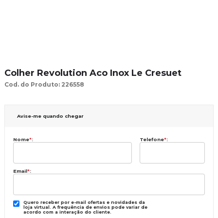
Colher Revolution Aco Inox Le Cresuet
Cod. do Produto: 226558
Avise-me quando chegar
Nome
*
:
Telefone
*
:
Email
*
:
Quero receber por e-mail ofertas e novidades da
loja virtual. A frequência de envios pode variar de
acordo com a interação do cliente.