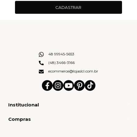
CADASTRAR
48 99945-5653
(48) 3466-3166
ecommerce@lojaslcl.com.br
Institucional
Compras