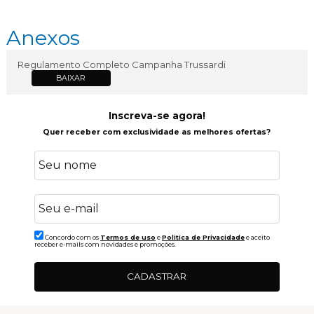
Anexos
Regulamento Completo Campanha Trussardi
BAIXAR
Inscreva-se agora!
Quer receber com exclusividade as melhores ofertas?
Concordo com os
Termos de uso
e
Politica de Privacidade
e aceito
receber e-mails com novidades e promoções.
CADASTRAR