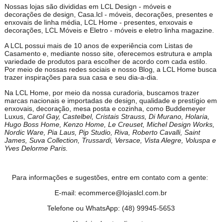
Nossas lojas são divididas em LCL Design - móveis e
decorações de design, Casa.lcl - móveis, decorações, presentes e
enxovais de linha média, LCL Home - presentes, enxovais e
decorações, LCL Móveis e Eletro - móveis e eletro linha magazine.
A LCL possui mais de 10 anos de experiência com Listas de
Casamento e, mediante nosso site, oferecemos estrutura e ampla
variedade de produtos para escolher de acordo com cada estilo.
Por meio de nossas redes sociais e nosso Blog, a LCL Home busca
trazer inspirações para sua casa e seu dia-a-dia.
Na LCL Home, por meio da nossa curadoria, buscamos trazer
marcas nacionais e importadas de design, qualidade e prestígio em
enxovais, decoração, mesa posta e cozinha, como Buddemeyer
Luxus,
Carol Gay, Castelbel, Cristais Strauss, Di Murano, Holaria,
Hugo Boss Home, Kenzo Home, Le Creuset, Michel Design Works,
Nordic Ware, Pia Laus, Pip Studio, Riva, Roberto Cavalli, Saint
James, Suva Collection, Trussardi, Versace, Vista Alegre, Voluspa e
Yves Delorme Paris.
Para informações e sugestões, entre em contato com a gente:
E-mail: ecommerce@lojaslcl.com.br
Telefone ou WhatsApp: (48) 99945-5653