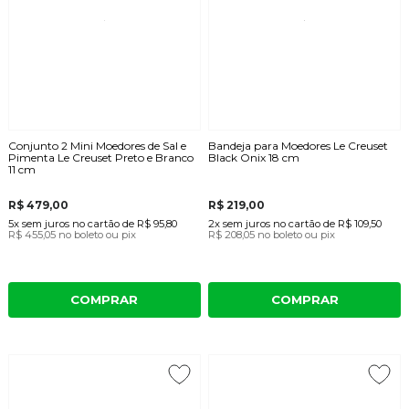
Conjunto 2 Mini Moedores de Sal e
Bandeja para Moedores Le Creuset
Pimenta Le Creuset Preto e Branco
Black Onix 18 cm
11 cm
R$ 479,00
R$ 219,00
5x
sem juros
no cartão
de
R$ 95,80
2x
sem juros
no cartão
de
R$ 109,50
R$ 455,05
no boleto ou pix
R$ 208,05
no boleto ou pix
COMPRAR
COMPRAR