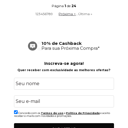
Página
1
de
24
1
2
3
4
5
6
7
8
9
Próxima >
...
Última »
Frete Grátis
Acima de R$ 699,00
Inscreva-se agora!
Quer receber com exclusividade as melhores ofertas?
Concordo com os
Termos de uso
e
Politica de Privacidade
e aceito
receber e-mails com novidades e promoções.