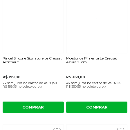
Pincel Silicone Signature Le Creuset
Moedor de Pimenta Le Creuset
Artichaut
Azure 21 cm
R$ 199,00
R$ 369,00
2x
sem juros
no cartão
de
R$ 99,50
4x
sem juros
no cartão
de
R$ 92,25
R$ 189,05
no boleto ou pix
R$ 350,55
no boleto ou pix
COMPRAR
COMPRAR