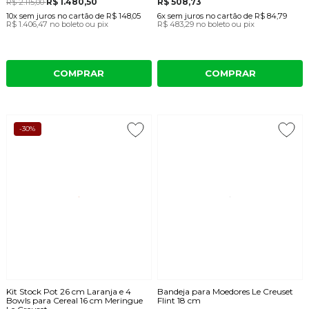
R$ 1.480,50
R$ 508,73
R$ 2.115,00
10x
sem juros
no cartão
de
R$ 148,05
6x
sem juros
no cartão
de
R$ 84,79
R$ 1.406,47
no boleto ou pix
R$ 483,29
no boleto ou pix
COMPRAR
COMPRAR
-30%
Kit Stock Pot 26 cm Laranja e 4
Bandeja para Moedores Le Creuset
Bowls para Cereal 16 cm Meringue
Flint 18 cm