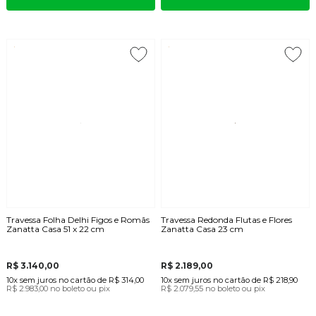
Travessa Folha Delhi Figos e Romãs
Travessa Redonda Flutas e Flores
Zanatta Casa 51 x 22 cm
Zanatta Casa 23 cm
R$ 3.140,00
R$ 2.189,00
10x
sem juros
no cartão
de
R$ 314,00
10x
sem juros
no cartão
de
R$ 218,90
R$ 2.983,00
no boleto ou pix
R$ 2.079,55
no boleto ou pix