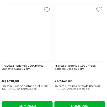
Travessa Redonda Cogumelos
Travessa Redonda Cogumelos
Zanatta Casa 24 cm
Zanatta Casa 35,5 cm
R$ 1.710,00
R$ 2.140,00
10x
sem juros
no cartão
de
R$ 171,00
10x
sem juros
no cartão
de
R$ 214,00
R$ 1.624,50
no boleto ou pix
R$ 2.033,00
no boleto ou pix
COMPRAR
COMPRAR