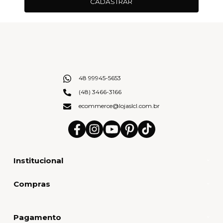
CADASTRAR
48 99945-5653
(48) 3466-3166
ecommerce@lojaslcl.com.br
Institucional
Compras
Pagamento