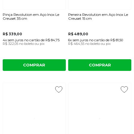
Pinça Revolution em Aço Inox Le
Peneira Revolution em Aço Inox Le
Creuset 35 cm
Creuset 15 cm
R$ 339,00
R$ 489,00
4x
sem juros
no cartão
de
R$ 84,75
6x
sem juros
no cartão
de
R$ 81,50
R$ 322,05
no boleto ou pix
R$ 464,55
no boleto ou pix
COMPRAR
COMPRAR