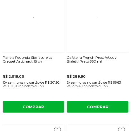
Panela Redonda Signature Le
Cafeteira French Press Woody
Creuset Artichaut 18 cm
Bialetti Preto 350 ml
R$ 2.019,00
R$ 289,90
10x
sem juros
no cartão
de
R$ 201,90
3x
sem juros
no cartão
de
R$ 96,63
R$ 1.918,05
no boleto ou pix
R$ 275,40
no boleto ou pix
COMPRAR
COMPRAR