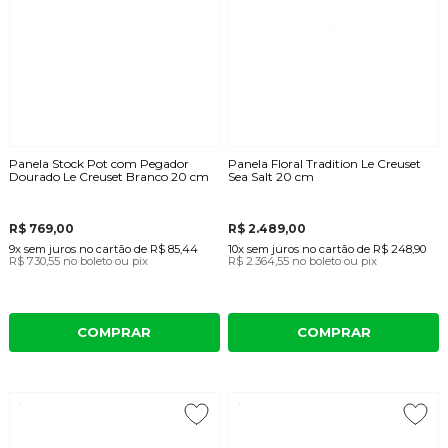
Panela Stock Pot com Pegador
Panela Floral Tradition Le Creuset
Dourado Le Creuset Branco 20 cm
Sea Salt 20 cm
R$ 769,00
R$ 2.489,00
9x
sem juros
no cartão
de
R$ 85,44
10x
sem juros
no cartão
de
R$ 248,90
R$ 730,55
no boleto ou pix
R$ 2.364,55
no boleto ou pix
COMPRAR
COMPRAR