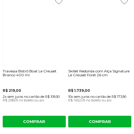
Travessa Bistrô Boat Le Creuset
Skillet Redonda com Alça Signature
Branco 400 ml
Le Creuset Foret 26 cm
R$ 219,00
R$ 1.739,00
2x
sem juros
no cartão
de
R$ 109,50
10x
sem juros
no cartão
de
R$ 173,90
R$ 208,05
no boleto ou pix
R$ 1.652,05
no boleto ou pix
COMPRAR
COMPRAR