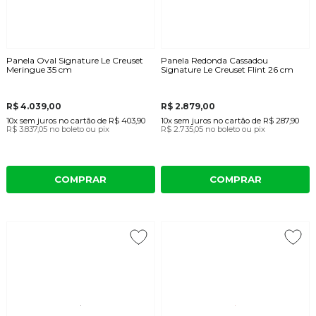
Panela Oval Signature Le Creuset
Panela Redonda Cassadou
Meringue 35 cm
Signature Le Creuset Flint 26 cm
R$ 4.039,00
R$ 2.879,00
10x
sem juros
no cartão
de
R$ 403,90
10x
sem juros
no cartão
de
R$ 287,90
R$ 3.837,05
no boleto ou pix
R$ 2.735,05
no boleto ou pix
COMPRAR
COMPRAR