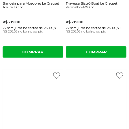
Bandeja para Moedores Le Creuset
Travessa Bistrô Boat Le Creuset
Azure 18 cm
Vermelho 400 ml
R$ 219,00
R$ 219,00
2x
sem juros
no cartão
de
R$ 109,50
2x
sem juros
no cartão
de
R$ 109,50
R$ 208,05
no boleto ou pix
R$ 208,05
no boleto ou pix
COMPRAR
COMPRAR