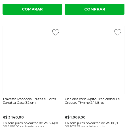
COMPRAR
COMPRAR
Travessa Redonda Frutas e Flores
Chaleira com Apito Tradicional Le
Zanatta Casa 32 cm
Creuset Thyme 2,1 Litros
R$ 3.140,00
R$ 1.069,00
10x
sem juros
no cartão
de
R$ 314,00
10x
sem juros
no cartão
de
R$ 106,90
R$ 2.983,00
no boleto ou pix
R$ 1.015,55
no boleto ou pix