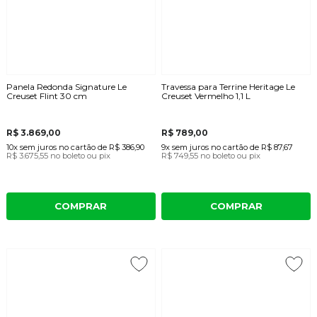
Panela Redonda Signature Le
Travessa para Terrine Heritage Le
Creuset Flint 30 cm
Creuset Vermelho 1,1 L
R$ 3.869,00
R$ 789,00
10x
sem juros
no cartão
de
R$ 386,90
9x
sem juros
no cartão
de
R$ 87,67
R$ 3.675,55
no boleto ou pix
R$ 749,55
no boleto ou pix
COMPRAR
COMPRAR