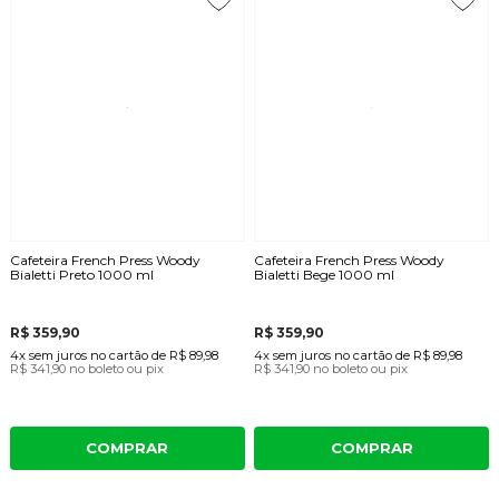
Cafeteira French Press Woody
Cafeteira French Press Woody
Bialetti Preto 1000 ml
Bialetti Bege 1000 ml
R$ 359,90
R$ 359,90
4x
sem juros
no cartão
de
R$ 89,98
4x
sem juros
no cartão
de
R$ 89,98
R$ 341,90
no boleto ou pix
R$ 341,90
no boleto ou pix
COMPRAR
COMPRAR