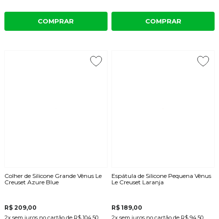
COMPRAR
COMPRAR
Colher de Silicone Grande Vênus Le
Espátula de Silicone Pequena Vênus
Creuset Azure Blue
Le Creuset Laranja
R$ 209,00
R$ 189,00
2x
sem juros
no cartão
de
R$ 104,50
2x
sem juros
no cartão
de
R$ 94,50