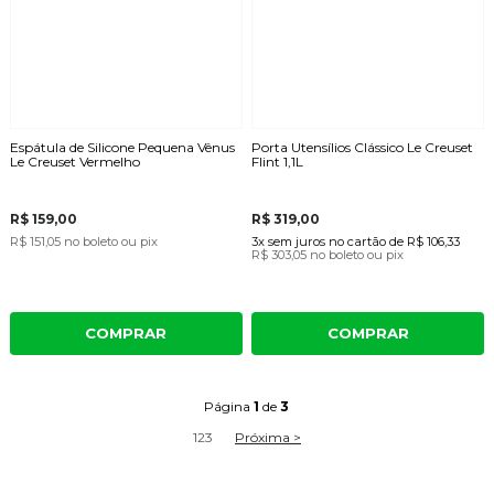
Espátula de Silicone Pequena Vênus
Porta Utensílios Clássico Le Creuset
Le Creuset Vermelho
Flint 1,1L
R$ 159,00
R$ 319,00
R$ 151,05
no boleto ou pix
3x
sem juros
no cartão
de
R$ 106,33
R$ 303,05
no boleto ou pix
COMPRAR
COMPRAR
Página
1
de
3
1
2
3
Próxima >