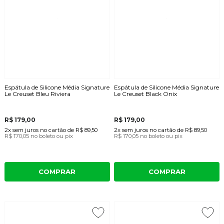
Espátula de Silicone Média Signature
Espátula de Silicone Média Signature
Le Creuset Bleu Riviera
Le Creuset Black Onix
R$ 179,00
R$ 179,00
2x
sem juros
no cartão
de
R$ 89,50
2x
sem juros
no cartão
de
R$ 89,50
R$ 170,05
no boleto ou pix
R$ 170,05
no boleto ou pix
COMPRAR
COMPRAR