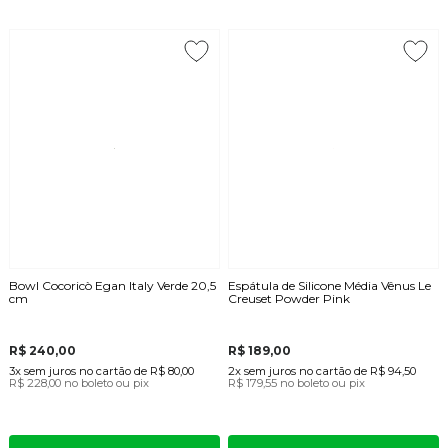
Bowl Cocoricò Egan Italy Verde 20,5
Espátula de Silicone Média Vênus Le
cm
Creuset Powder Pink
R$ 240,00
R$ 189,00
3x
sem juros
no cartão
de
R$ 80,00
2x
sem juros
no cartão
de
R$ 94,50
R$ 228,00
no boleto ou pix
R$ 179,55
no boleto ou pix