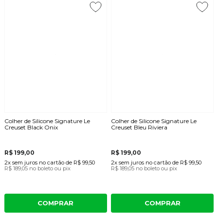
Colher de Silicone Signature Le
Colher de Silicone Signature Le
Creuset Black Onix
Creuset Bleu Riviera
R$ 199,00
R$ 199,00
2x
sem juros
no cartão
de
R$ 99,50
2x
sem juros
no cartão
de
R$ 99,50
R$ 189,05
no boleto ou pix
R$ 189,05
no boleto ou pix
COMPRAR
COMPRAR