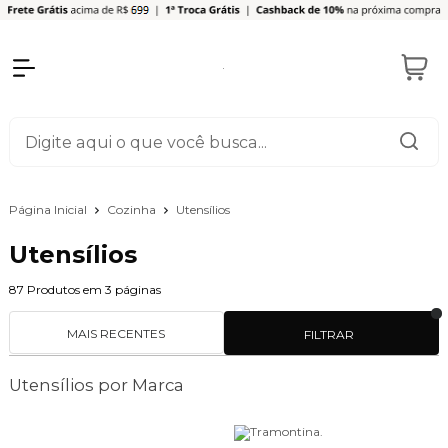
Página Inicial
Cozinha
Utensílios
Utensílios
87
Produtos em
3
páginas
MAIS RECENTES
FILTRAR
Utensílios por Marca