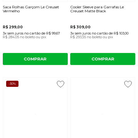
Saca Rolhas Garçom Le Creuset
Cooler Sleeve para Garrafas Le
Vermelho
Creuset Matte Black
R$ 299,00
R$ 309,00
3x
sem juros
no cartão
de
R$ 99,67
3x
sem juros
no cartão
de
R$ 103,00
R$ 284,05
no boleto ou pix
R$ 293,55
no boleto ou pix
COMPRAR
COMPRAR
-30%