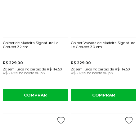
Colher de Madeira Signature Le
Colher Vazada de Madeira Signature
Creuset 32 cm
Le Creuset 30 cm
R$ 229,00
R$ 229,00
2x
sem juros
no cartão
de
R$ 114,50
2x
sem juros
no cartão
de
R$ 114,50
R$ 217,55
no boleto ou pix
R$ 217,55
no boleto ou pix
COMPRAR
COMPRAR