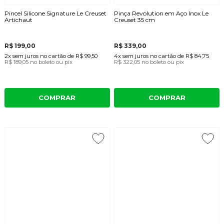
Pincel Silicone Signature Le Creuset
Pinça Revolution em Aço Inox Le
Artichaut
Creuset 35 cm
R$ 199,00
R$ 339,00
2x
sem juros
no cartão
de
R$ 99,50
4x
sem juros
no cartão
de
R$ 84,75
R$ 189,05
no boleto ou pix
R$ 322,05
no boleto ou pix
COMPRAR
COMPRAR