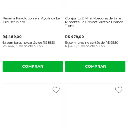
Peneira Revolution em Aço Inox Le
Conjunto 2 Mini Moedores de Sal e
Creuset 15 cm
Pimenta Le Creuset Preto e Branco
11 cm
R$ 489,00
R$ 479,00
6x
sem juros
no cartão
de
R$ 81,50
5x
sem juros
no cartão
de
R$ 95,80
R$ 464,55
no boleto ou pix
R$ 455,05
no boleto ou pix
COMPRAR
COMPRAR