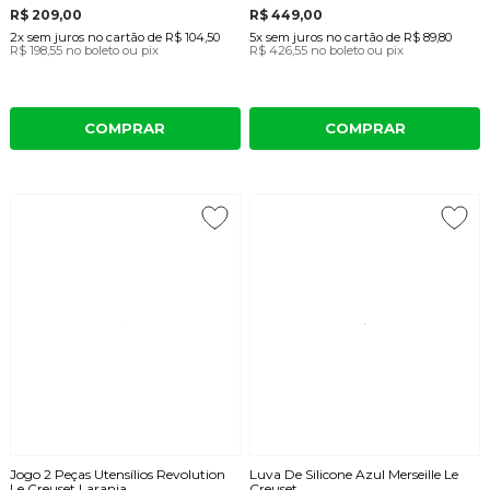
R$ 209,00
R$ 449,00
2x
sem juros
no cartão
de
R$ 104,50
5x
sem juros
no cartão
de
R$ 89,80
R$ 198,55
no boleto ou pix
R$ 426,55
no boleto ou pix
COMPRAR
COMPRAR
Jogo 2 Peças Utensílios Revolution
Luva De Silicone Azul Merseille Le
Le Creuset Laranja
Creuset