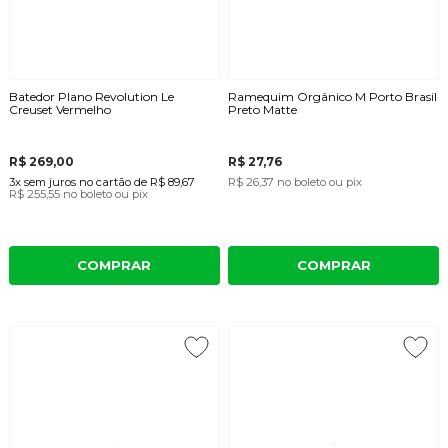
Batedor Plano Revolution Le
Ramequim Orgânico M Porto Brasil
Creuset Vermelho
Preto Matte
R$ 269,00
R$ 27,76
3x
sem juros
no cartão
de
R$ 89,67
R$ 26,37
no boleto ou pix
R$ 255,55
no boleto ou pix
COMPRAR
COMPRAR