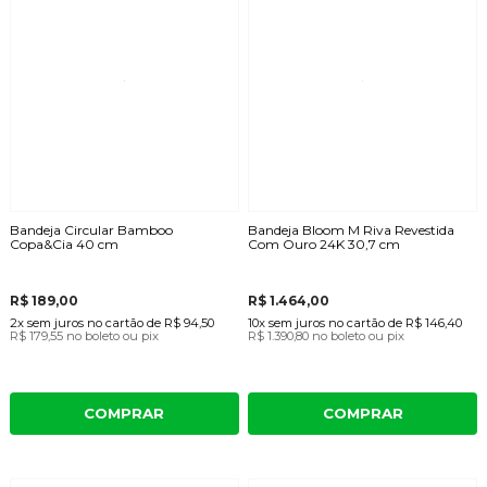
Bandeja Circular Bamboo
Bandeja Bloom M Riva Revestida
Copa&Cia 40 cm
Com Ouro 24K 30,7 cm
R$ 189,00
R$ 1.464,00
2x
sem juros
no cartão
de
R$ 94,50
10x
sem juros
no cartão
de
R$ 146,40
R$ 179,55
no boleto ou pix
R$ 1.390,80
no boleto ou pix
COMPRAR
COMPRAR