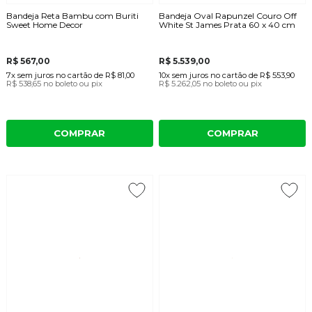
Bandeja Reta Bambu com Buriti
Bandeja Oval Rapunzel Couro Off
Sweet Home Decor
White St James Prata 60 x 40 cm
R$ 567,00
R$ 5.539,00
7x
sem juros
no cartão
de
R$ 81,00
10x
sem juros
no cartão
de
R$ 553,90
R$ 538,65
no boleto ou pix
R$ 5.262,05
no boleto ou pix
COMPRAR
COMPRAR