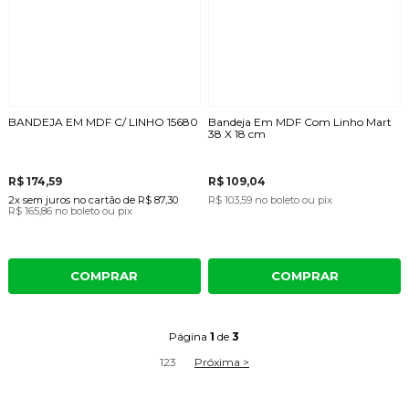
BANDEJA EM MDF C/ LINHO 15680
Bandeja Em MDF Com Linho Mart
38 X 18 cm
R$ 174,59
R$ 109,04
2x
sem juros
no cartão
de
R$ 87,30
R$ 103,59
no boleto ou pix
R$ 165,86
no boleto ou pix
COMPRAR
COMPRAR
Página
1
de
3
1
2
3
Próxima >