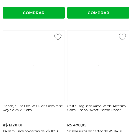
COMPRAR
COMPRAR
Bandeja Era Um Vez Flor Orfevrerie
Cesta Baguete Vime Verde Alecrim
Royale 25 x 15 cm
Com Limão Sweet Home Decor
R$ 1.120,01
R$ 470,05
10x
sem juros
no cartão
de
R$ 112,00
5x
sem juros
no cartão
de
R$ 94,01