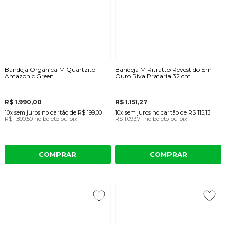
Bandeja Orgânica M Quartzito
Bandeja M Ritratto Revestido Em
Amazonic Green
Ouro Riva Prataria 32 cm
R$ 1.990,00
R$ 1.151,27
10x
sem juros
no cartão
de
R$ 199,00
10x
sem juros
no cartão
de
R$ 115,13
R$ 1.890,50
no boleto ou pix
R$ 1.093,71
no boleto ou pix
COMPRAR
COMPRAR