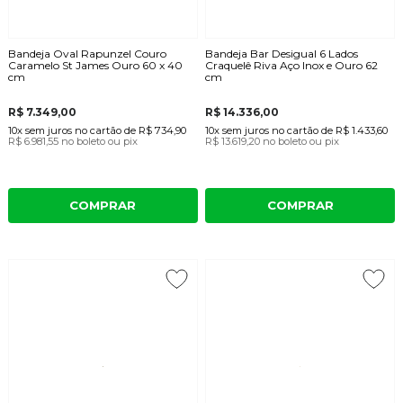
Bandeja Oval Rapunzel Couro
Bandeja Bar Desigual 6 Lados
Caramelo St James Ouro 60 x 40
Craquelê Riva Aço Inox e Ouro 62
cm
cm
R$ 7.349,00
R$ 14.336,00
10x
sem juros
no cartão
de
R$ 734,90
10x
sem juros
no cartão
de
R$ 1.433,60
R$ 6.981,55
no boleto ou pix
R$ 13.619,20
no boleto ou pix
COMPRAR
COMPRAR