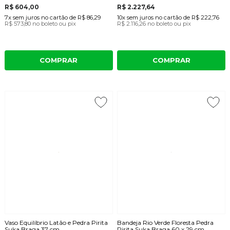
R$ 604,00
R$ 2.227,64
7x
sem juros
no cartão
de
R$ 86,29
10x
sem juros
no cartão
de
R$ 222,76
R$ 573,80
no boleto ou pix
R$ 2.116,26
no boleto ou pix
COMPRAR
COMPRAR
Vaso Equilíbrio Latão e Pedra Pirita
Bandeja Rio Verde Floresta Pedra
Suka Braga 37 cm
Pirita Suka Braga 60 x 29 cm