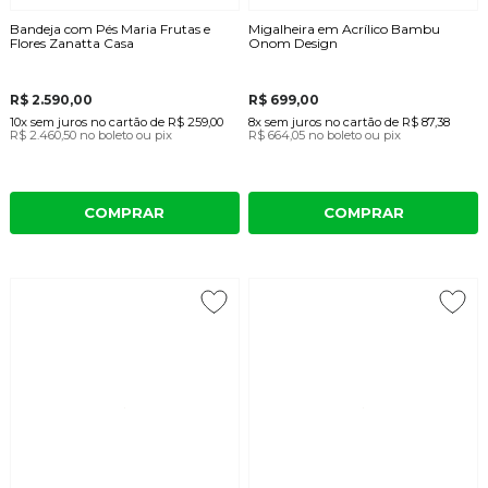
Bandeja com Pés Maria Frutas e
Migalheira em Acrílico Bambu
Flores Zanatta Casa
Onom Design
R$ 2.590,00
R$ 699,00
10x
sem juros
no cartão
de
R$ 259,00
8x
sem juros
no cartão
de
R$ 87,38
R$ 2.460,50
no boleto ou pix
R$ 664,05
no boleto ou pix
COMPRAR
COMPRAR