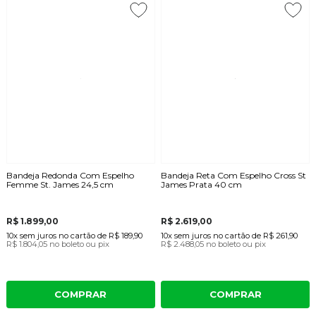
Bandeja Redonda Com Espelho
Bandeja Reta Com Espelho Cross St
Femme St. James 24,5 cm
James Prata 40 cm
R$ 1.899,00
R$ 2.619,00
10x
sem juros
no cartão
de
R$ 189,90
10x
sem juros
no cartão
de
R$ 261,90
R$ 1.804,05
no boleto ou pix
R$ 2.488,05
no boleto ou pix
COMPRAR
COMPRAR