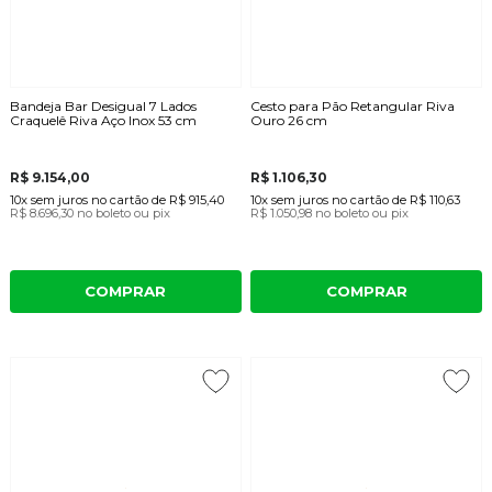
Bandeja Bar Desigual 7 Lados
Cesto para Pão Retangular Riva
Craquelê Riva Aço Inox 53 cm
Ouro 26 cm
R$ 9.154,00
R$ 1.106,30
10x
sem juros
no cartão
de
R$ 915,40
10x
sem juros
no cartão
de
R$ 110,63
R$ 8.696,30
no boleto ou pix
R$ 1.050,98
no boleto ou pix
COMPRAR
COMPRAR