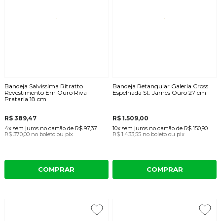
Bandeja Salvissima Ritratto
Bandeja Retangular Galeria Cross
Revestimento Em Ouro Riva
Espelhada St. James Ouro 27 cm
Prataria 18 cm
R$ 389,47
R$ 1.509,00
4x
sem juros
no cartão
de
R$ 97,37
10x
sem juros
no cartão
de
R$ 150,90
R$ 370,00
no boleto ou pix
R$ 1.433,55
no boleto ou pix
COMPRAR
COMPRAR