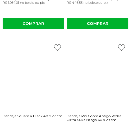
R$ 1.064,01
no boleto ou pix
R$ 446,55
no boleto ou pix
COMPRAR
COMPRAR
Bandeja Square V Black 40 x 27 cm
Bandeja Rio Cobre Antigo Pedra
Pirita Suka Braga 60 x 29 cm