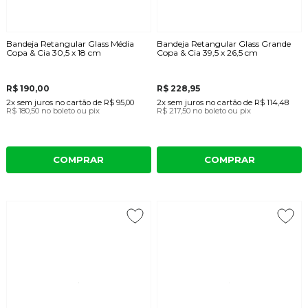
Bandeja Retangular Glass Média
Bandeja Retangular Glass Grande
Copa & Cia 30,5 x 18 cm
Copa & Cia 39,5 x 26,5 cm
R$ 190,00
R$ 228,95
2x
sem juros
no cartão
de
R$ 95,00
2x
sem juros
no cartão
de
R$ 114,48
R$ 180,50
no boleto ou pix
R$ 217,50
no boleto ou pix
COMPRAR
COMPRAR