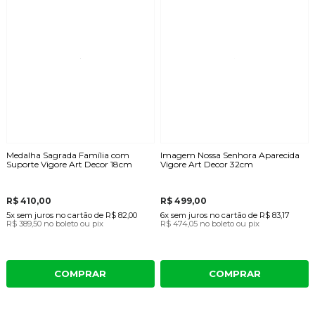
Medalha Sagrada Família com
Imagem Nossa Senhora Aparecida
Suporte Vigore Art Decor 18cm
Vigore Art Decor 32cm
R$ 410,00
R$ 499,00
5x
sem juros
no cartão
de
R$ 82,00
6x
sem juros
no cartão
de
R$ 83,17
R$ 389,50
no boleto ou pix
R$ 474,05
no boleto ou pix
COMPRAR
COMPRAR