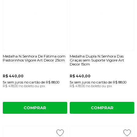
Medalha N.Senhora De Fátima com
Medalha Dupla N.Senhora Das
Pastorinhos Vigore Art Decor 25cm
Graças sem Suporte Vigore Art
Decor 15cm
R$ 440,00
R$ 440,00
5x
sem juros
no cartão
de
R$ 88,00
5x
sem juros
no cartão
de
R$ 88,00
R$ 418,00
no boleto ou pix
R$ 418,00
no boleto ou pix
COMPRAR
COMPRAR