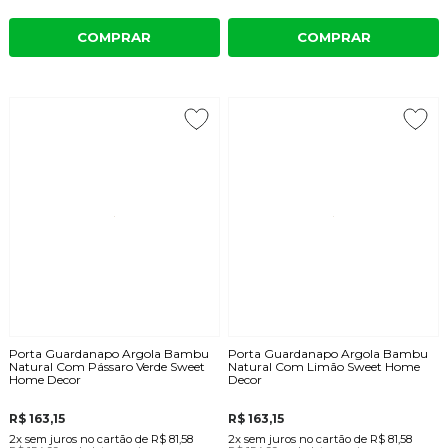
COMPRAR
COMPRAR
Porta Guardanapo Argola Bambu
Porta Guardanapo Argola Bambu
Natural Com Pássaro Verde Sweet
Natural Com Limão Sweet Home
Home Decor
Decor
R$ 163,15
R$ 163,15
2x
sem juros
no cartão
de
R$ 81,58
2x
sem juros
no cartão
de
R$ 81,58