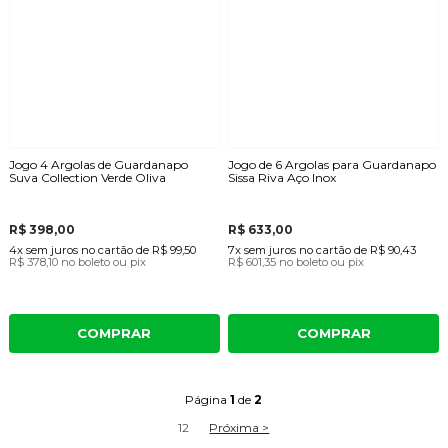
Jogo 4 Argolas de Guardanapo
Jogo de 6 Argolas para Guardanapo
Suva Collection Verde Oliva
Sissa Riva Aço Inox
R$ 398,00
R$ 633,00
4x
sem juros
no cartão
de
R$ 99,50
7x
sem juros
no cartão
de
R$ 90,43
R$ 378,10
no boleto ou pix
R$ 601,35
no boleto ou pix
COMPRAR
COMPRAR
Página
1
de
2
1
2
Próxima >