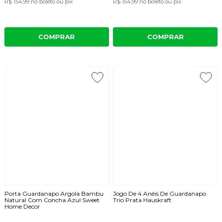
R$ 154,99
no boleto ou pix
R$ 154,99
no boleto ou pix
COMPRAR
COMPRAR
Porta Guardanapo Argola Bambu
Jogo De 4 Anéis De Guardanapo
Natural Com Concha Azul Sweet
Trio Prata Hauskraft
Home Decor