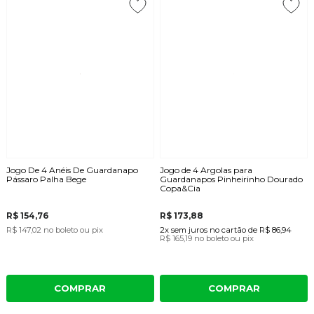
Jogo De 4 Anéis De Guardanapo
Jogo de 4 Argolas para
Pássaro Palha Bege
Guardanapos Pinheirinho Dourado
Copa&Cia
R$ 154,76
R$ 173,88
R$ 147,02
no boleto ou pix
2x
sem juros
no cartão
de
R$ 86,94
R$ 165,19
no boleto ou pix
COMPRAR
COMPRAR