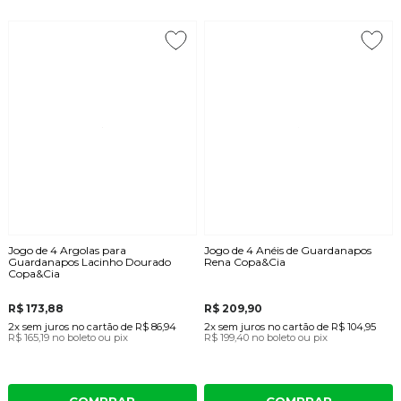
Jogo de 4 Argolas para
Jogo de 4 Anéis de Guardanapos
Guardanapos Lacinho Dourado
Rena Copa&Cia
Copa&Cia
R$ 173,88
R$ 209,90
2x
sem juros
no cartão
de
R$ 86,94
2x
sem juros
no cartão
de
R$ 104,95
R$ 165,19
no boleto ou pix
R$ 199,40
no boleto ou pix
COMPRAR
COMPRAR