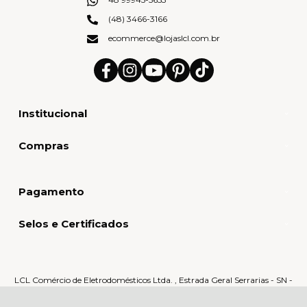
(48) 3466-3166
ecommerce@lojaslcl.com.br
Institucional
Compras
Pagamento
Selos e Certificados
LCL Comércio de Eletrodomésticos Ltda. , Estrada Geral Serrarias - SN -
Serrarias - 88870-000 - Orleans - SC
CNPJ: 80.159.015/0005-60 | © Todos os direitos reservados - LCL Home -
2026