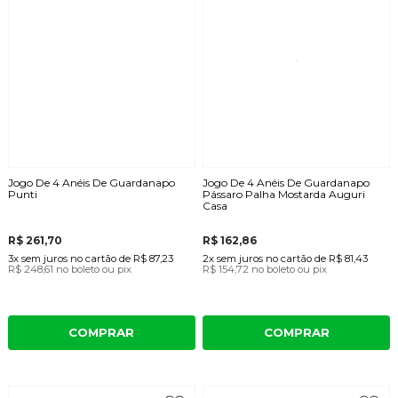
Jogo De 4 Anéis De Guardanapo
Jogo De 4 Anéis De Guardanapo
Punti
Pássaro Palha Mostarda Auguri
Casa
R$ 261,70
R$ 162,86
3x
sem juros
no cartão
de
R$ 87,23
2x
sem juros
no cartão
de
R$ 81,43
R$ 248,61
no boleto ou pix
R$ 154,72
no boleto ou pix
COMPRAR
COMPRAR