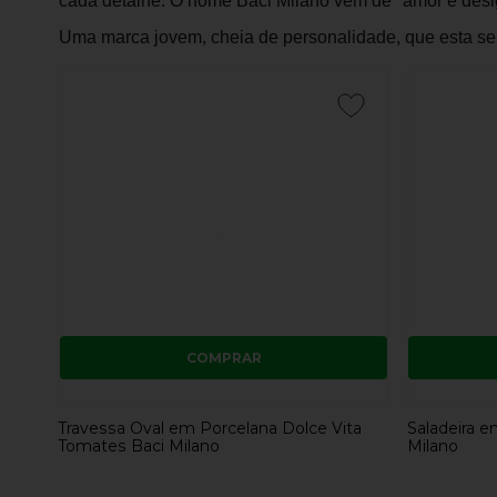
cada detalhe. O nome Baci Milano vem de "amor e design
Uma marca jovem, cheia de personalidade, que esta se
COMPRAR
Travessa Oval em Porcelana Dolce Vita
Saladeira e
Tomates Baci Milano
Milano