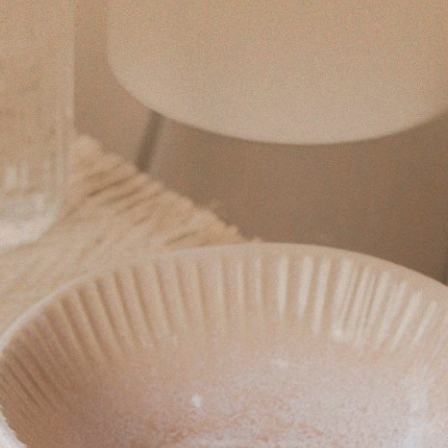
al em Porcelana Dolce Vita
Porta Objeto Quadrado em Po
Mamma Mia Baci Milano
0
R$ 420,00
ros
no cartão
de
R$ 84,00
5x
sem juros
no cartão
de
R$ 
no boleto ou pix
R$ 399,00
no boleto ou pix
COMPRAR
COMPRAR