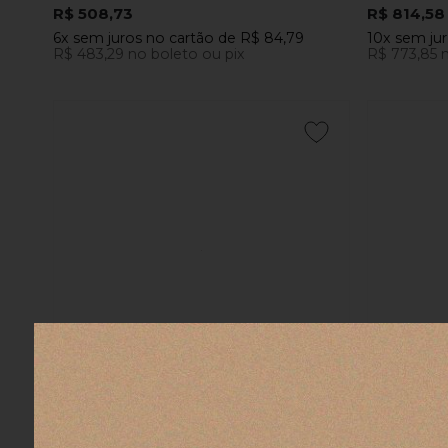
R$ 508,73
R$ 814,58
6x
sem juros
no cartão
de
R$ 84,79
10x
sem ju
R$ 483,29
no boleto ou pix
R$ 773,85
n
COMPRAR
Copo com Pires em Porcelana Dolce Vita
Copo com P
Palmeira Baci Milano
Limão Baci