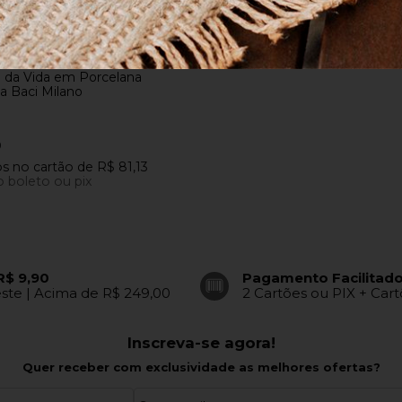
COMPRAR
e da Vida em Porcelana
 Baci Milano
0
os
no cartão
de
R$ 81,13
o boleto ou pix
R$ 9,90
Pagamento Facilitad
este | Acima de R$ 249,00
2 Cartões ou PIX + Car
Inscreva-se agora!
Quer receber com exclusividade as melhores ofertas?