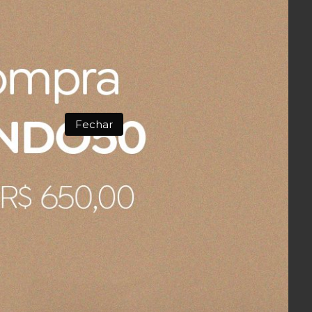
R$ 345,62
86,41
4x
sem juros
no cartão
de
R$ 86,41
R$ 328,34
no boleto ou pix
Fechar
COMPRAR