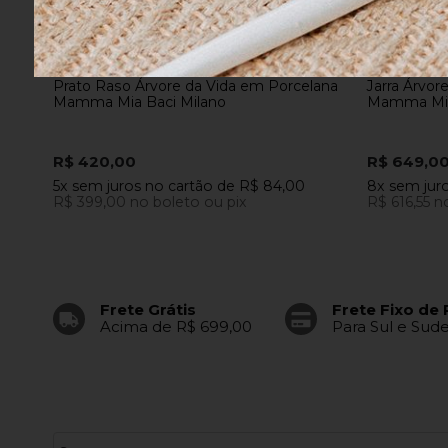
COMPRAR
Prato Raso Árvore da Vida em Porcelana
Jarra Árvor
Mamma Mia Baci Milano
Mamma Mia
R$ 420,00
R$ 649,0
5x
sem juros
no cartão
de
R$ 84,00
8x
sem jur
R$ 399,00
no boleto ou pix
R$ 616,55
n
Frete Grátis
Frete Fixo de 
Acima de R$ 699,00
Para Sul e Sud