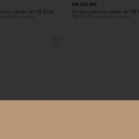
R$ 253,86
ros
no cartão
de
R$ 81,46
3x
sem juros
no cartão
de
R$ 
o boleto ou pix
R$ 241,17
no boleto ou pix
COMPRAR
COMPRAR
ires em Porcelana Dolce Vita
Bowl para Fruta Dolce Vita Ital
 Milano
Baci Milano