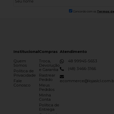
Concordo com os
Termos de
Institucional
Compras
Atendimento
Quem
Troca,
48 99945-5653
Somos
Devolução
(48) 3466-3166
e Garantia
Política de
Privacidade
Rastrear
Pedido
Fale
ecommerce@lojaslcl.com.b
Conosco
Meus
Pedidos
Minha
Conta
Política de
Entrega