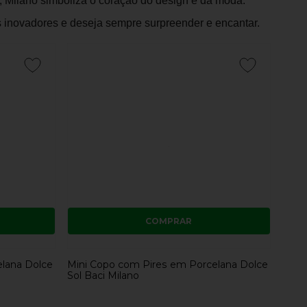
r, Milano simboliza o coração do design e da moda.
 inovadores e deseja sempre surpreender e encantar.
COMPRAR
elana Dolce
Mini Copo com Pires em Porcelana Dolce
Sol Baci Milano