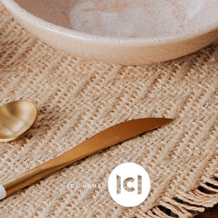
to Retangular em Porcelana
Prato Fundo Flor em Porcel
Baci Milano
Mia Baci Milano
0
R$ 319,00
os
no cartão
de
R$ 90,00
3x
sem juros
no cartão
de
R$ 
o boleto ou pix
R$ 303,05
no boleto ou pix