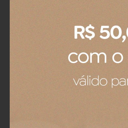
R$ 376,21
R$ 376,21
4x
sem juros
no cartão
de
R$ 94,05
4x
sem jur
R$ 357,40
no boleto ou pix
R$ 357,40
n
COMPRAR