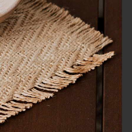
ana Mamma
Copo Mini com Pires Morango em
Porcelana Mamma Mia Baci Milano
R$ 219,00
106,33
2x
sem juros
no cartão
de
R$ 109,50
R$ 208,05
no boleto ou pix