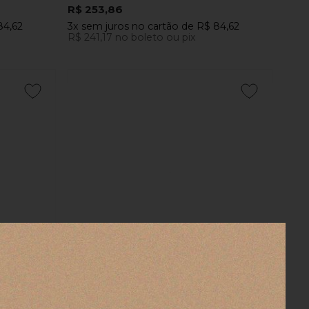
R$ 253,86
84,62
3x
sem juros
no cartão
de
R$ 84,62
R$ 241,17
no boleto ou pix
COMPRAR
ian Vibes
Bowl para Fruta Dolce Vita Sol Baci Milano