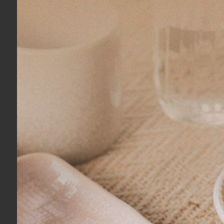
Açucareiro em Porcelana Dolce Vita Baci
Travessa Ov
Milano
Baci Milano
R$ 490,00
R$ 840,0
6x
sem juros
no cartão
de
R$ 81,67
10x
sem ju
R$ 465,50
no boleto ou pix
R$ 798,00
COMPRAR