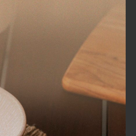
rcelana
Conjunto 04 Pratos para Pão La Vita
E'Bella em Porcelana Baci Milano
R$ 980,00
84,00
10x
sem juros
no cartão
de
R$ 98,00
R$ 931,00
no boleto ou pix
COMPRAR