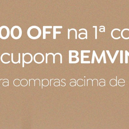
R$ 345,62
os
no cartão
de
R$ 94,05
4x
sem juros
no cartão
de
R$ 
o boleto ou pix
R$ 328,34
no boleto ou pix
COMPRAR
COMPRAR