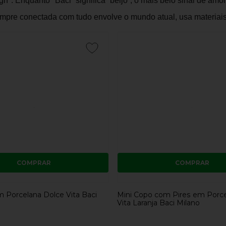
". Enquanto "Baci” significa “beijo”, o mais belo sinal de amo
mpre conectada com tudo envolve o mundo atual, usa materiais
COMPRAR
COMPRAR
m Porcelana Dolce Vita Baci
Mini Copo com Pires em Porc
Vita Laranja Baci Milano