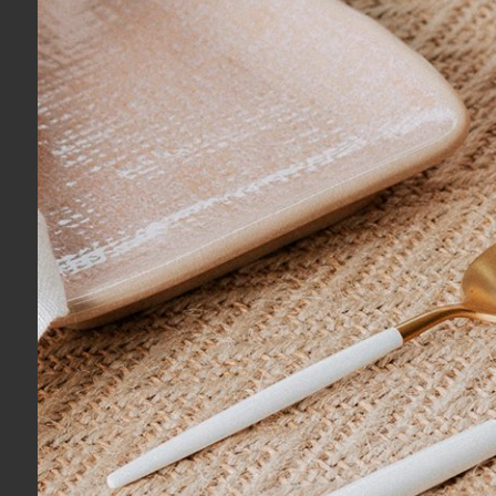
Conjunto 04 Pratos para Pão Lua em
Porta Obje
Porcelana Baci Milano
Dolce Vita 
R$ 980,00
R$ 540,0
10x
sem juros
no cartão
de
R$ 98,00
6x
sem jur
R$ 931,00
no boleto ou pix
R$ 513,00
n