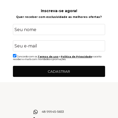
Inscreva-se agora!
Quer receber com exclusividade as melhores ofertas?
Concordo com os
Termos de uso
e
Politica de Privacidade
e aceito
receber e-mails com novidades e promoções.
CADASTRAR
48 99945-5653