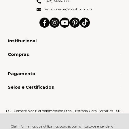
(48) 3466-3166
ecommerce@lojaslcl.com.br
Institucional
Compras
Pagamento
Selos e Certificados
LCL Comércio de Eletrodomésticos Ltda. , Estrada Geral Serrarias - SN -
Serrarias - 88870-000 - Orleans - SC
CNPJ: 80.159.015/0005-60 | © Todos os direitos reservados - LCL Home -
2026
Olá! Informamos que utilizamos cookies com o intuito de entender o