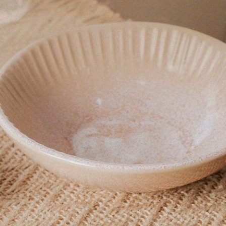
0
R$ 620,00
os
no cartão
de
R$ 88,57
7x
sem juros
no cartão
de
R$ 
no boleto ou pix
R$ 589,00
no boleto ou pix
COMPRAR
COMPRAR