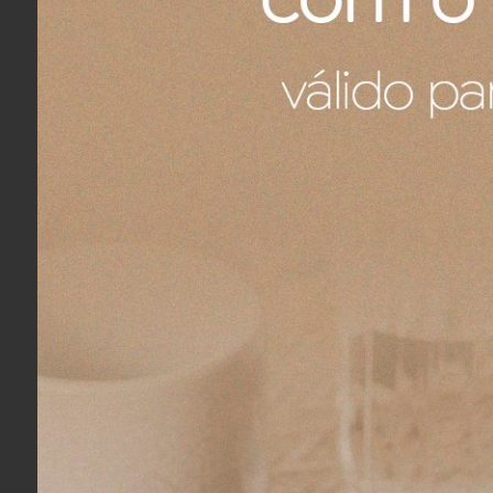
R$ 449,00
R$ 640,0
5x
sem juros
no cartão
de
R$ 89,80
8x
sem jur
R$ 426,55
no boleto ou pix
R$ 608,00
COMPRAR
Jogo 6 Americanos Pincelados Suva
Jogo 6 Gua
Collection Branco e Rosa Seco
Collection 