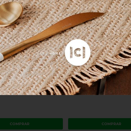
rdanapos Folhinhas Suva
Jogo 4 Americanos Ramos Su
Branco e Marinho
Collection Branco e Dourado
0
R$ 690,00
os
no cartão
de
R$ 97,50
8x
sem juros
no cartão
de
R$ 
no boleto ou pix
R$ 655,50
no boleto ou pix
COMPRAR
COMPRAR