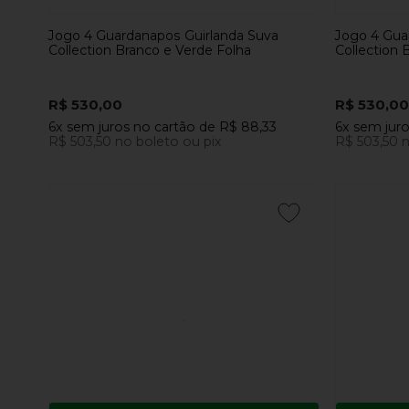
Jogo 4 Guardanapos Guirlanda Suva
Jogo 4 Gua
Collection Branco e Verde Folha
Collection 
R$ 530,00
R$ 530,00
6x
sem juros
no cartão
de
R$ 88,33
6x
sem jur
R$ 503,50
no boleto ou pix
R$ 503,50
n