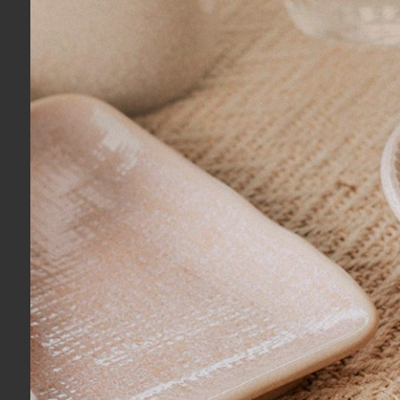
R$ 660,00
R$ 620,0
8x
sem juros
no cartão
de
R$ 82,50
7x
sem jur
R$ 627,00
no boleto ou pix
R$ 589,00
COMPRAR