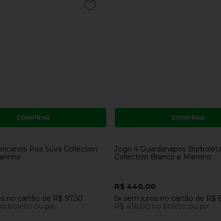
COMPRAR
COMPRAR
ricanos Poa Suva Collection
Jogo 4 Guardanapos Borbolet
arinho
Collection Branco e Marinho
0
R$ 440,00
os
no cartão
de
R$ 97,50
5x
sem juros
no cartão
de
R$ 
no boleto ou pix
R$ 418,00
no boleto ou pix