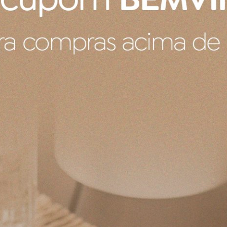
0
R$ 398,00
os
no cartão
de
R$ 80,00
4x
sem juros
no cartão
de
R$ 
no boleto ou pix
R$ 378,10
no boleto ou pix
COMPRAR
COMPRAR
rdanapos Bananeira Suva
Jogo 6 Guardanapos Bananeir
Branco e Rosa Seco
Collection Branco e Azul