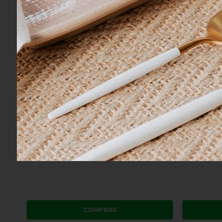
Jogo 4 Guardanapos Folhinhas Suva
Jogo 4 Gua
Collection Branco e Tijolo
Collection 
R$ 390,00
R$ 390,0
4x
sem juros
no cartão
de
R$ 97,50
4x
sem jur
R$ 370,50
no boleto ou pix
R$ 370,50
COMPRAR