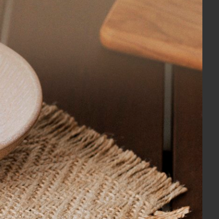
R$ 390,00
88,57
4x
sem juros
no cartão
de
R$ 97,50
R$ 370,50
no boleto ou pix
COMPRAR