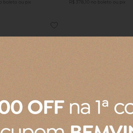
o boleto ou pix
R$ 378,10
no boleto ou pix
COMPRAR
COMPRAR
ricanos Pincelados Suva
Jogo 4 Argolas de Guardanapo
Branco e Azul
Collection Rosa Seco