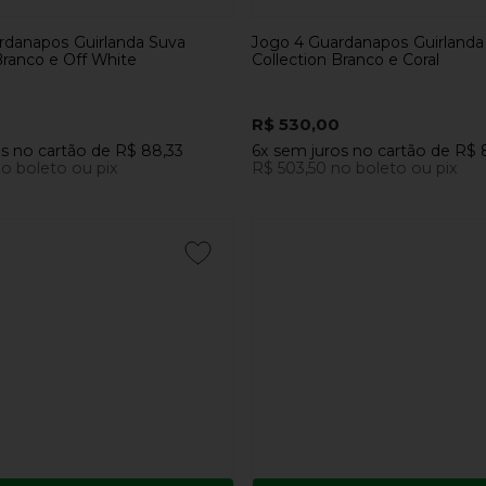
rdanapos Guirlanda Suva
Jogo 4 Guardanapos Guirlanda
Branco e Off White
Collection Branco e Coral
R$ 530,00
os
no cartão
de
R$ 88,33
6x
sem juros
no cartão
de
R$ 
o boleto ou pix
R$ 503,50
no boleto ou pix