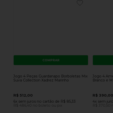
COMPRAR
Jogo 4 Peças Guardanapo Borboletas Mix
Jogo 4 Ame
Suva Collection Xadrez Marinho
Branco e M
R$ 512,00
R$ 390,0
6x
sem juros
no cartão
de
R$ 85,33
4x
sem jur
R$ 486,40
no boleto ou pix
R$ 370,50