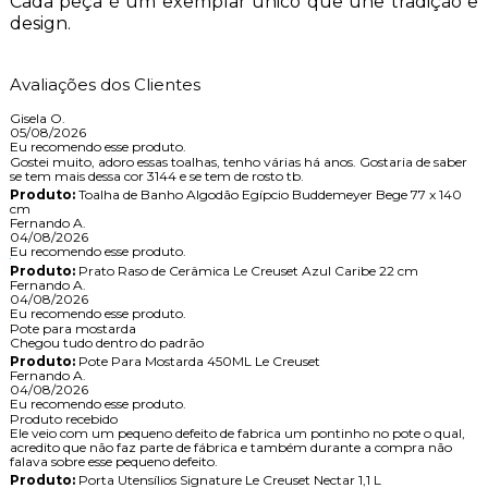
Cada peça é um exemplar único que une tradição e
design.
Avaliações dos Clientes
Gisela O.
05/08/2026
Eu recomendo esse produto.
Gostei muito, adoro essas toalhas, tenho várias há anos. Gostaria de saber
se tem mais dessa cor 3144 e se tem de rosto tb.
Produto:
Toalha de Banho Algodão Egípcio Buddemeyer Bege 77 x 140
cm
Fernando A.
04/08/2026
Eu recomendo esse produto.
Produto:
Prato Raso de Cerâmica Le Creuset Azul Caribe 22 cm
Fernando A.
04/08/2026
Eu recomendo esse produto.
Pote para mostarda
Chegou tudo dentro do padrão
Produto:
Pote Para Mostarda 450ML Le Creuset
Fernando A.
04/08/2026
Eu recomendo esse produto.
Produto recebido
Ele veio com um pequeno defeito de fabrica um pontinho no pote o qual,
acredito que não faz parte de fábrica e também durante a compra não
falava sobre esse pequeno defeito.
Produto:
Porta Utensílios Signature Le Creuset Nectar 1,1 L