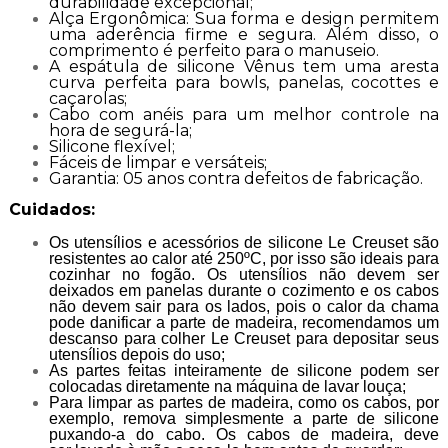
durabilidade excepcional;
Alça Ergonômica: Sua forma e design permitem
uma aderência firme e segura. Além disso, o
comprimento é perfeito para o manuseio.
A espátula de silicone Vênus tem uma aresta
curva perfeita para bowls, panelas, cocottes e
caçarolas;
Cabo com anéis para um melhor controle na
hora de segurá-la;
Silicone flexível;
Fáceis de limpar e versáteis;
Garantia: 05 anos contra defeitos de fabricação.
Cuidados:
Os utensílios e acessórios de silicone Le Creuset são
resistentes ao calor até 250ºC, por isso são ideais para
cozinhar no fogão. Os utensílios não devem ser
deixados em panelas durante o cozimento e os cabos
não devem sair para os lados, pois o calor da chama
pode danificar a parte de madeira, recomendamos um
descanso para colher Le Creuset para depositar seus
utensílios depois do uso;
As partes feitas inteiramente de silicone podem ser
colocadas diretamente na máquina de lavar louça;
Para limpar as partes de madeira, como os cabos, por
exemplo, remova simplesmente a parte de silicone
puxando-a do cabo. Os cabos de madeira, deve