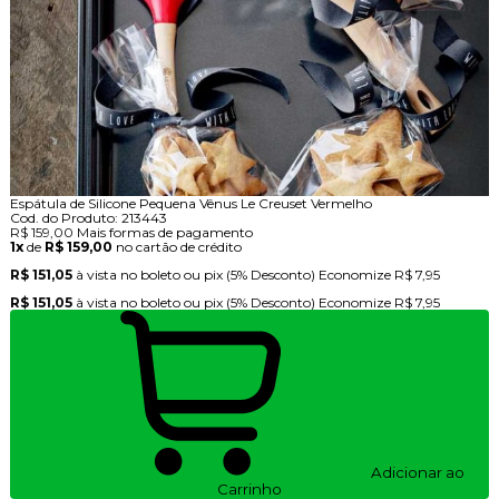
Espátula de Silicone Pequena Vênus Le Creuset Vermelho
Cod. do Produto: 213443
R$ 159,00
Mais formas de pagamento
1x
de
R$ 159,00
no cartão de crédito
R$ 151,05
à vista no boleto ou pix
(5% Desconto)
Economize
R$ 7,95
R$ 151,05
à vista no boleto ou pix
(5% Desconto)
Economize
R$ 7,95
Adicionar ao
Carrinho