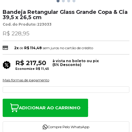
Bandeja Retangular Glass Grande Copa & Cia
39,5 x 26,5 cm
Cod. do Produto: 223033
R$ 228,95
2x
de
R$ 114,48
sem juros no cartão de crédito
à vista no boleto ou pix
R$ 217,50
(5% Desconto)
Economize
R$ 11,45
Mais formas de pagamento
ADICIONAR AO CARRINHO
Compre Pelo WhatsApp