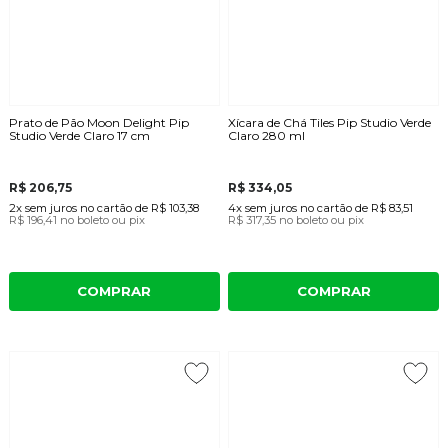
Prato de Pão Moon Delight Pip
Xícara de Chá Tiles Pip Studio Verde
Studio Verde Claro 17 cm
Claro 280 ml
R$ 206,75
R$ 334,05
2x
sem juros
no cartão
de
R$ 103,38
4x
sem juros
no cartão
de
R$ 83,51
R$ 196,41
no boleto ou pix
R$ 317,35
no boleto ou pix
COMPRAR
COMPRAR