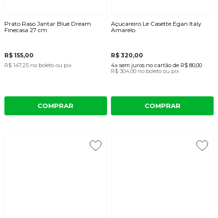
Prato Raso Jantar Blue Dream
Açucareiro Le Casette Egan Italy
Finecasa 27 cm
Amarelo
R$ 155,00
R$ 320,00
R$ 147,25
no boleto ou pix
4x
sem juros
no cartão
de
R$ 80,00
R$ 304,00
no boleto ou pix
COMPRAR
COMPRAR