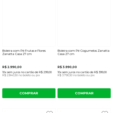
Boleira com Pé Frutas e Flores
Boleira com Pé Cogumelos Zanatta
Zanatta Casa 27 cm
Casa 27 cm
R$ 2.990,00
R$ 3.990,00
10x
sem juros
no cartão
de
R$ 299,00
10x
sem juros
no cartão
de
R$ 399,00
R$ 2.840,50
no boleto ou pix
R$ 3.790,50
no boleto ou pix
COMPRAR
COMPRAR