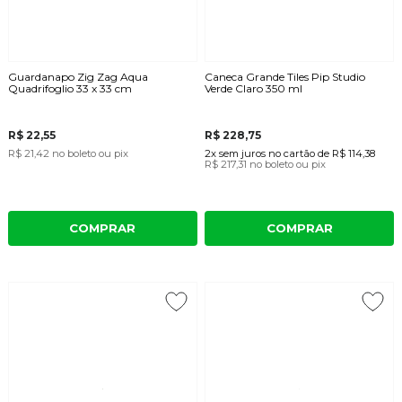
Guardanapo Zig Zag Aqua
Caneca Grande Tiles Pip Studio
Quadrifoglio 33 x 33 cm
Verde Claro 350 ml
R$ 22,55
R$ 228,75
R$ 21,42
no boleto ou pix
2x
sem juros
no cartão
de
R$ 114,38
R$ 217,31
no boleto ou pix
COMPRAR
COMPRAR