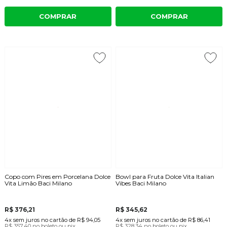
COMPRAR
COMPRAR
Copo com Pires em Porcelana Dolce
Bowl para Fruta Dolce Vita Italian
Vita Limão Baci Milano
Vibes Baci Milano
R$ 376,21
R$ 345,62
4x
sem juros
no cartão
de
R$ 94,05
4x
sem juros
no cartão
de
R$ 86,41
R$ 357,40
no boleto ou pix
R$ 328,34
no boleto ou pix