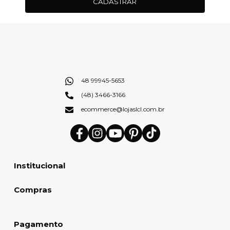
CADASTRAR
48 99945-5653
(48) 3466-3166
ecommerce@lojaslcl.com.br
Institucional
Compras
Pagamento