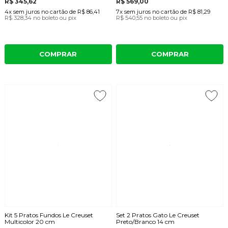
R$ 345,62
R$ 569,00
4x
sem juros
no cartão
de
R$ 86,41
7x
sem juros
no cartão
de
R$ 81,29
R$ 328,34
no boleto ou pix
R$ 540,55
no boleto ou pix
COMPRAR
COMPRAR
Kit 5 Pratos Fundos Le Creuset
Set 2 Pratos Gato Le Creuset
Multicolor 20 cm
Preto/Branco 14 cm