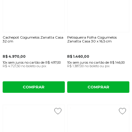
Cachepot Cogumelos Zanatta Casa
Petisqueira Folha Cogumelos
32 cm
Zanatta Casa 30 x 16,5 cm
R$ 4.970,00
R$ 1.460,00
10x
sem juros
no cartão
de
R$ 497,00
10x
sem juros
no cartão
de
R$ 146,00
R$ 4.721,50
no boleto ou pix
R$ 1.387,00
no boleto ou pix
COMPRAR
COMPRAR