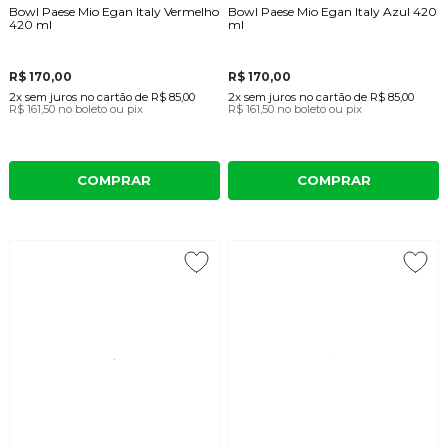
Bowl Paese Mio Egan Italy Vermelho
Bowl Paese Mio Egan Italy Azul 420
420 ml
ml
R$ 170,00
R$ 170,00
2x
sem juros
no cartão
de
R$ 85,00
2x
sem juros
no cartão
de
R$ 85,00
R$ 161,50
no boleto ou pix
R$ 161,50
no boleto ou pix
COMPRAR
COMPRAR