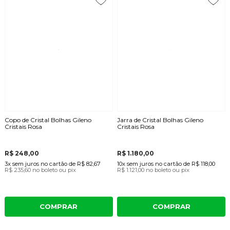
Copo de Cristal Bolhas Gileno
Jarra de Cristal Bolhas Gileno
Cristais Rosa
Cristais Rosa
R$ 248,00
R$ 1.180,00
3x
sem juros
no cartão
de
R$ 82,67
10x
sem juros
no cartão
de
R$ 118,00
R$ 235,60
no boleto ou pix
R$ 1.121,00
no boleto ou pix
COMPRAR
COMPRAR