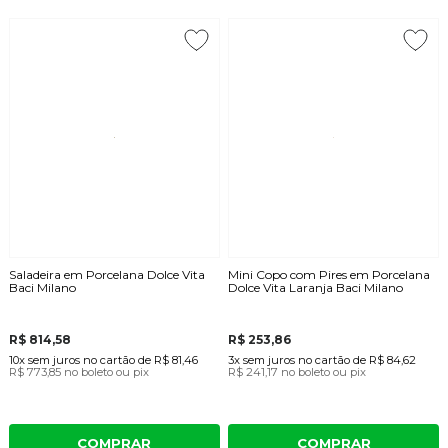
Saladeira em Porcelana Dolce Vita
Mini Copo com Pires em Porcelana
Baci Milano
Dolce Vita Laranja Baci Milano
R$ 814,58
R$ 253,86
10x
sem juros
no cartão
de
R$ 81,46
3x
sem juros
no cartão
de
R$ 84,62
R$ 773,85
no boleto ou pix
R$ 241,17
no boleto ou pix
COMPRAR
COMPRAR