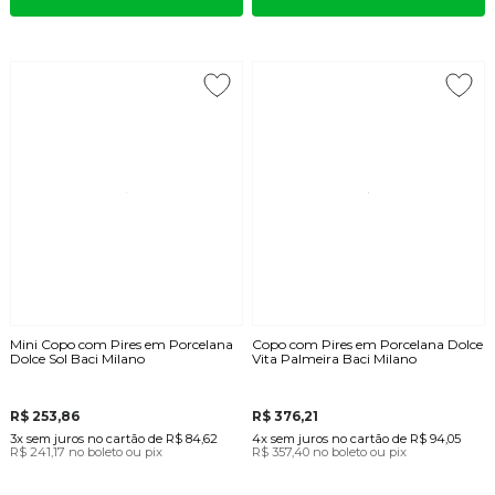
Mini Copo com Pires em Porcelana
Copo com Pires em Porcelana Dolce
Dolce Sol Baci Milano
Vita Palmeira Baci Milano
R$ 253,86
R$ 376,21
3x
sem juros
no cartão
de
R$ 84,62
4x
sem juros
no cartão
de
R$ 94,05
R$ 241,17
no boleto ou pix
R$ 357,40
no boleto ou pix