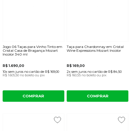
Jogo 06 Taças para Vinho Tinto em
Taça para Chardonnay em Cristal
Cristal Casa de Bragança Mozart
Wine Expressions Mozart Incolor
Incolor 340 ml
R$ 1.690,00
R$ 169,00
10x
sem juros
no cartão
de
R$ 169,00
2x
sem juros
no cartão
de
R$ 84,50
R$ 1.605,50
no boleto ou pix
R$ 160,55
no boleto ou pix
COMPRAR
COMPRAR