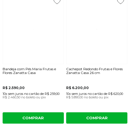
Bandeja com Pés Maria Frutas e
Cachepot Redondo Frutas e Flores
Flores Zanatta Casa
Zanatta Casa 26 cm
R$ 2.590,00
R$ 6.200,00
10x
sem juros
no cartão
de
R$ 259,00
10x
sem juros
no cartão
de
R$ 620,00
R$ 2.460,50
no boleto ou pix
R$ 5.890,00
no boleto ou pix
COMPRAR
COMPRAR