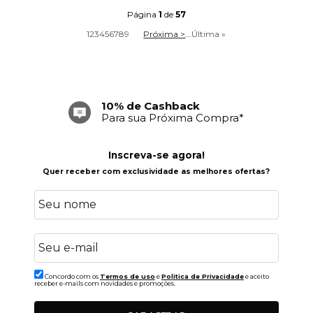
Página
1
de
57
1
2
3
4
5
6
7
8
9
Próxima >
...
Última »
Frete Grátis
Acima de R$ 699,00
Inscreva-se agora!
Quer receber com exclusividade as melhores ofertas?
Concordo com os
Termos de uso
e
Politica de Privacidade
e aceito
receber e-mails com novidades e promoções.