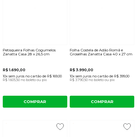
Petisqueira Folhas Cogumelos
Folha Costela de Adão Romã e
Zanatta Casa 28 x 26,5 cm
Groselhas Zanatta Casa 40 x 27 cm
R$ 1.690,00
R$ 3.990,00
10x
sem juros
no cartão
de
R$ 169,00
10x
sem juros
no cartão
de
R$ 399,00
R$ 1.605,50
no boleto ou pix
R$ 3.790,50
no boleto ou pix
COMPRAR
COMPRAR