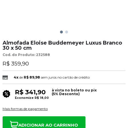
Almofada Eloise Buddemeyer Luxus Branco
30 x 50 cm
Cod. do Produto: 232588
R$ 359,90
4x
de
R$ 89,98
sem juros no cartão de crédito
à vista no boleto ou pix
R$ 341,90
(5% Desconto)
Economize
R$ 18,00
Mais formas de pagamento
ADICIONAR AO CARRINHO