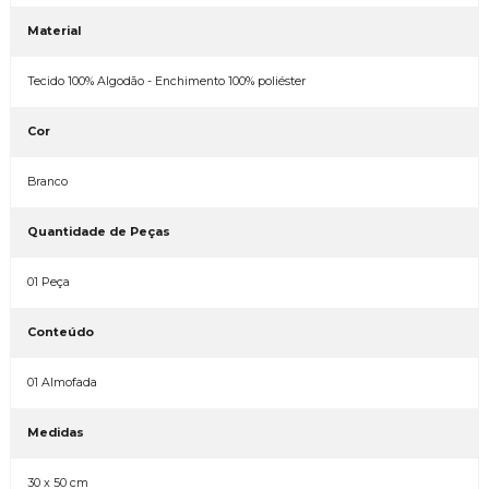
Material
Tecido 100% Algodão - Enchimento 100% poliéster
Cor
Branco
Quantidade de Peças
01 Peça
Conteúdo
01 Almofada
Medidas
30 x 50 cm