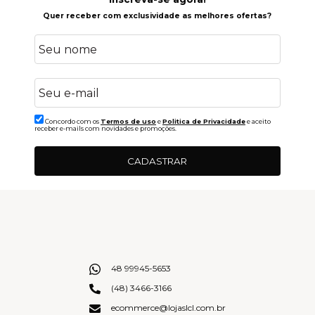
Quer receber com exclusividade as melhores ofertas?
Concordo com os
Termos de uso
e
Politica de Privacidade
e aceito
receber e-mails com novidades e promoções.
CADASTRAR
48 99945-5653
(48) 3466-3166
ecommerce@lojaslcl.com.br