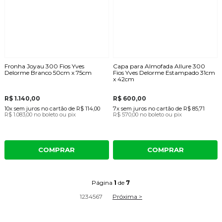
Fronha Joyau 300 Fios Yves
Capa para Almofada Allure 300
Delorme Branco 50cm x 75cm
Fios Yves Delorme Estampado 31cm
x 42cm
R$ 1.140,00
R$ 600,00
10x
sem juros
no cartão
de
R$ 114,00
7x
sem juros
no cartão
de
R$ 85,71
R$ 1.083,00
no boleto ou pix
R$ 570,00
no boleto ou pix
COMPRAR
COMPRAR
Página
1
de
7
1
2
3
4
5
6
7
Próxima >