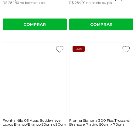
R$ 284,90
no boleto ou pix
R$ 284,90
no boleto ou pix
COMPRAR
COMPRAR
-30%
Fronha Nilo 03 Abas Buddemeyer
Fronha Signoria 300 Fios Trussardi
Luxus Branco/Branco 50cm x 90cm
Branco e Platino 50cm x 70cm