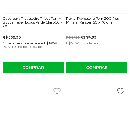
Capa para Travesseiro Tricot Turim
Porta Travesseiro Tom 200 Fios
Buddemeyer Luxus Verde Claro 50 x
Mineral Karsten 50 x 70 cm
70 cm
R$ 359,90
R$ 74,99
R$ 84,99
4x
sem juros
no cartão
de
R$ 89,98
R$ 71,24
no boleto ou pix
R$ 341,90
no boleto ou pix
COMPRAR
COMPRAR