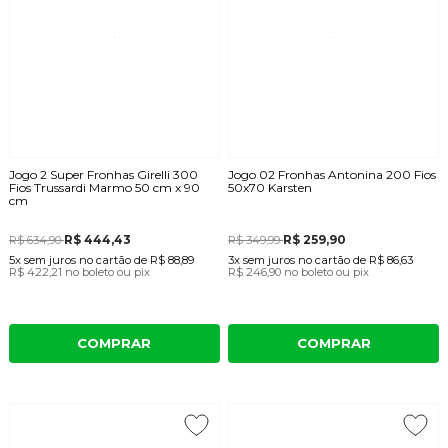
Jogo 2 Super Fronhas Girelli 300
Jogo 02 Fronhas Antonina 200 Fios
Fios Trussardi Marmo 50 cm x 90
50x70 Karsten
cm
R$ 444,43
R$ 259,90
R$ 634,90
R$ 349,99
5x
sem juros
no cartão
de
R$ 88,89
3x
sem juros
no cartão
de
R$ 86,63
R$ 422,21
no boleto ou pix
R$ 246,90
no boleto ou pix
COMPRAR
COMPRAR