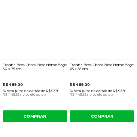
Fronha Boss Check Boss Home Bege
Fronha Boss Check Boss Home Bege
50 x 75 cm
65 x 65 cm
R$ 469,00
R$ 469,00
5x
sem juros
no cartão
de
R$ 93,80
5x
sem juros
no cartão
de
R$ 93,80
R$ 445,55
no boleto ou pix
R$ 445,55
no boleto ou pix
COMPRAR
COMPRAR