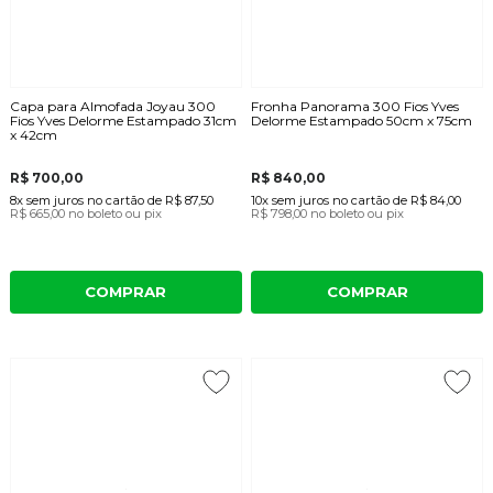
Capa para Almofada Joyau 300
Fronha Panorama 300 Fios Yves
Fios Yves Delorme Estampado 31cm
Delorme Estampado 50cm x 75cm
x 42cm
R$ 700,00
R$ 840,00
8x
sem juros
no cartão
de
R$ 87,50
10x
sem juros
no cartão
de
R$ 84,00
R$ 665,00
no boleto ou pix
R$ 798,00
no boleto ou pix
COMPRAR
COMPRAR