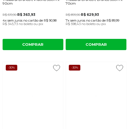
90cm
70cm
R$ 363,93
R$ 629,93
R$ 519,90
R$ 899,90
4x
sem juros
no cartão
de
R$ 90,98
7x
sem juros
no cartão
de
R$ 89,99
R$ 345,73
no boleto ou pix
R$ 598,43
no boleto ou pix
COMPRAR
COMPRAR
-30%
-30%