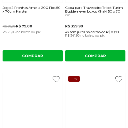
Jogo 2 Fronhas Amelia 200 Fios 50
Capa para Travesseiro Tricot Turim
x 70cm Karsten
Buddemeyer Luxus Khaki 50 x 70
cm
R$ 79,00
R$ 359,90
R$ 99,99
R$ 75,05
no boleto ou pix
4x
sem juros
no cartão
de
R$ 89,98
R$ 341,90
no boleto ou pix
COMPRAR
COMPRAR
-11%