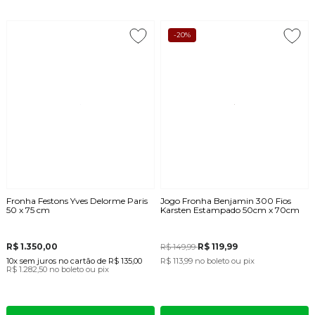
-20%
Fronha Festons Yves Delorme Paris
Jogo Fronha Benjamin 300 Fios
50 x 75 cm
Karsten Estampado 50cm x 70cm
R$ 1.350,00
R$ 119,99
R$ 149,99
10x
sem juros
no cartão
de
R$ 135,00
R$ 113,99
no boleto ou pix
R$ 1.282,50
no boleto ou pix