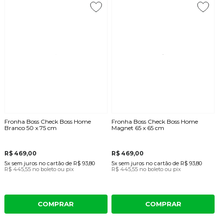
Fronha Boss Check Boss Home
Fronha Boss Check Boss Home
Branco 50 x 75 cm
Magnet 65 x 65 cm
R$ 469,00
R$ 469,00
5x
sem juros
no cartão
de
R$ 93,80
5x
sem juros
no cartão
de
R$ 93,80
R$ 445,55
no boleto ou pix
R$ 445,55
no boleto ou pix
COMPRAR
COMPRAR