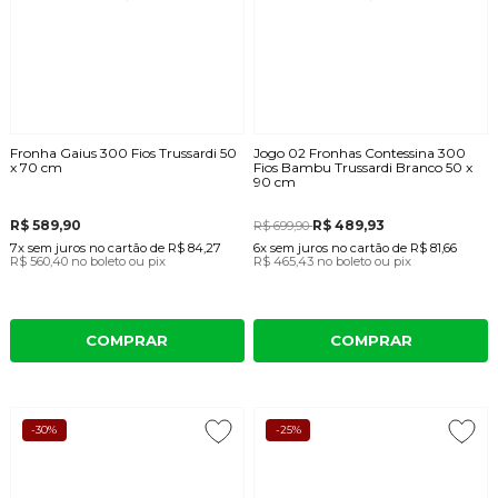
Fronha Gaius 300 Fios Trussardi 50
Jogo 02 Fronhas Contessina 300
x 70 cm
Fios Bambu Trussardi Branco 50 x
90 cm
R$ 589,90
R$ 489,93
R$ 699,90
7x
sem juros
no cartão
de
R$ 84,27
6x
sem juros
no cartão
de
R$ 81,66
R$ 560,40
no boleto ou pix
R$ 465,43
no boleto ou pix
COMPRAR
COMPRAR
-30%
-25%