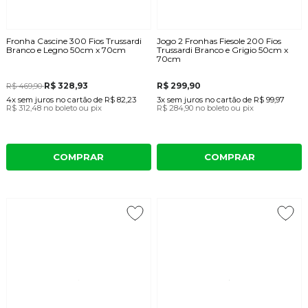
Fronha Cascine 300 Fios Trussardi
Jogo 2 Fronhas Fiesole 200 Fios
Branco e Legno 50cm x 70cm
Trussardi Branco e Grigio 50cm x
70cm
R$ 328,93
R$ 299,90
R$ 469,90
4x
sem juros
no cartão
de
R$ 82,23
3x
sem juros
no cartão
de
R$ 99,97
R$ 312,48
no boleto ou pix
R$ 284,90
no boleto ou pix
COMPRAR
COMPRAR