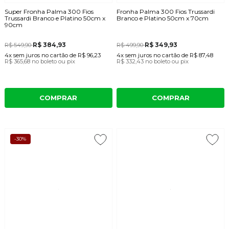
Super Fronha Palma 300 Fios
Fronha Palma 300 Fios Trussardi
Trussardi Branco e Platino 50cm x
Branco e Platino 50cm x 70cm
90cm
R$ 384,93
R$ 349,93
R$ 549,90
R$ 499,90
4x
sem juros
no cartão
de
R$ 96,23
4x
sem juros
no cartão
de
R$ 87,48
R$ 365,68
no boleto ou pix
R$ 332,43
no boleto ou pix
COMPRAR
COMPRAR
-30%