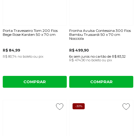
Porta Travesseiro Tom 200 Fios
Fronha Avulsa Contessina 300 Fios
Bege Rose Karsten 50 x 70 cm
Bambu Trussardi 50 x 70 cm
Nocciola
R$ 84,99
R$ 499,90
R$ 80,74
no boleto ou pix
6x
sem juros
no cartão
de
R$ 83,32
R$ 474,90
no boleto ou pix
COMPRAR
COMPRAR
-30%