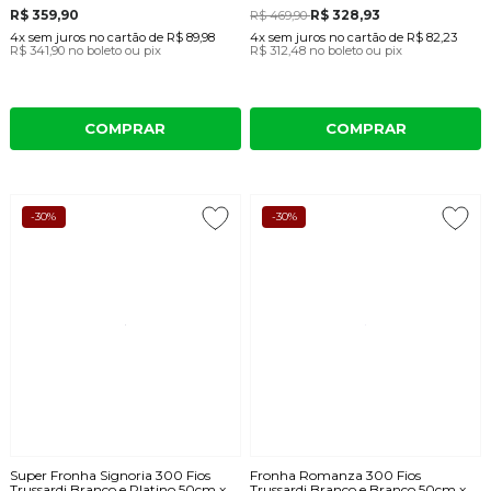
R$ 359,90
R$ 328,93
R$ 469,90
4x
sem juros
no cartão
de
R$ 89,98
4x
sem juros
no cartão
de
R$ 82,23
R$ 341,90
no boleto ou pix
R$ 312,48
no boleto ou pix
COMPRAR
COMPRAR
-30%
-30%
Super Fronha Signoria 300 Fios
Fronha Romanza 300 Fios
Trussardi Branco e Platino 50cm x
Trussardi Branco e Branco 50cm x