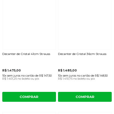
Decanter de Cristal 41cm Strauss
Decanter de Cristal 36cm Strauss
R$ 1.475,00
R$ 1.485,00
10x
sem juros
no cartão
de
R$ 147,50
10x
sem juros
no cartão
de
R$ 148,50
R$ 1.401,25
no boleto ou pix
R$ 1.410,75
no boleto ou pix
COMPRAR
COMPRAR