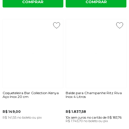
COMPRAR
COMPRAR
Coqueteleira Bar Collection Kenya
Balde para Champanhe Ritz Riva
Aço Inox 20 cm
Inox 4 Litros
R$ 149,00
R$ 1.837,58
R$ 141,55
no boleto ou pix
10x
sem juros
no cartão
de
R$ 183,76
R$ 1.745,70
no boleto ou pix