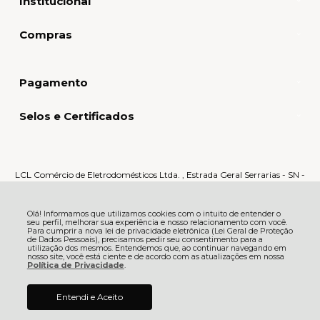
Institucional
Compras
Pagamento
Selos e Certificados
LCL Comércio de Eletrodomésticos Ltda. , Estrada Geral Serrarias - SN -
Serrarias - 88870-000 - Orleans - SC
CNPJ: 80.159.015/0005-60 | © Todos os direitos reservados - LCL Home -
2026
Olá! Informamos que utilizamos cookies com o intuito de entender o
seu perfil, melhorar sua experiência e nosso relacionamento com você.
Para cumprir a nova lei de privacidade eletrônica (Lei Geral de Proteção
de Dados Pessoais), precisamos pedir seu consentimento para a
utilização dos mesmos. Entendemos que, ao continuar navegando em
nosso site, você está ciente e de acordo com as atualizações em nossa
Política de Privacidade
.
Entendi e Aceito