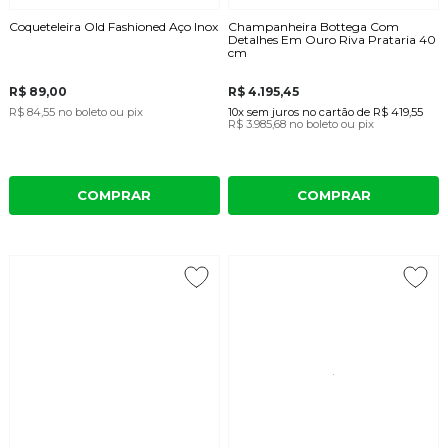
Coqueteleira Old Fashioned Aço Inox
Champanheira Bottega Com
Detalhes Em Ouro Riva Prataria 40
cm
R$ 89,00
R$ 4.195,45
R$ 84,55
no boleto ou pix
10x
sem juros
no cartão
de
R$ 419,55
R$ 3.985,68
no boleto ou pix
COMPRAR
COMPRAR