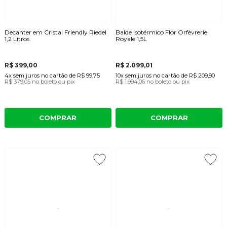
Decanter em Cristal Friendly Riedel
Balde Isotérmico Flor Orfèvrerie
1,2 Litros
Royale 1,5L
R$ 399,00
R$ 2.099,01
4x
sem juros
no cartão
de
R$ 99,75
10x
sem juros
no cartão
de
R$ 209,90
R$ 379,05
no boleto ou pix
R$ 1.994,06
no boleto ou pix
COMPRAR
COMPRAR