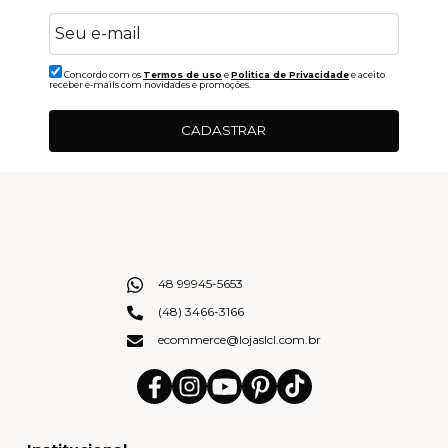
Concordo com os
Termos de uso
e
Politica de Privacidade
e aceito
receber e-mails com novidades e promoções.
CADASTRAR
48 99945-5653
(48) 3466-3166
ecommerce@lojaslcl.com.br