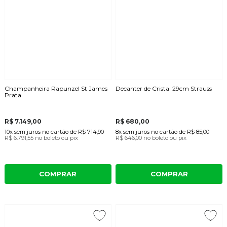
Champanheira Rapunzel St James
Decanter de Cristal 29cm Strauss
Prata
R$ 7.149,00
R$ 680,00
10x
sem juros
no cartão
de
R$ 714,90
8x
sem juros
no cartão
de
R$ 85,00
R$ 6.791,55
no boleto ou pix
R$ 646,00
no boleto ou pix
COMPRAR
COMPRAR