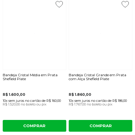
Bandeja Cristal Média em Prata
Bandeja Cristal Grande em Prata
Shefield Plate
com Alça Shefield Plate
R$ 1.600,00
R$ 1.860,00
10x
sem juros
no cartão
de
R$ 160,00
10x
sem juros
no cartão
de
R$ 186,00
R$ 1.520,00
no boleto ou pix
R$ 1.767,00
no boleto ou pix
COMPRAR
COMPRAR