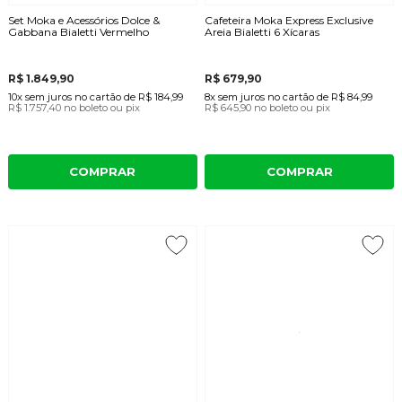
Set Moka e Acessórios Dolce &
Cafeteira Moka Express Exclusive
Gabbana Bialetti Vermelho
Areia Bialetti 6 Xícaras
R$ 1.849,90
R$ 679,90
10x
sem juros
no cartão
de
R$ 184,99
8x
sem juros
no cartão
de
R$ 84,99
R$ 1.757,40
no boleto ou pix
R$ 645,90
no boleto ou pix
COMPRAR
COMPRAR