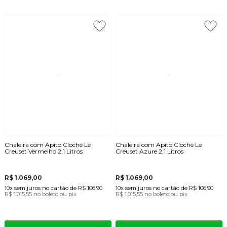
Chaleira com Apito Clochê Le
Chaleira com Apito Clochê Le
Creuset Vermelho 2,1 Litros
Creuset Azure 2,1 Litros
R$ 1.069,00
R$ 1.069,00
10x
sem juros
no cartão
de
R$ 106,90
10x
sem juros
no cartão
de
R$ 106,90
R$ 1.015,55
no boleto ou pix
R$ 1.015,55
no boleto ou pix