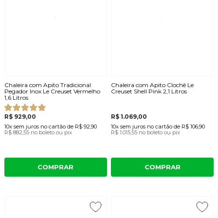
Chaleira com Apito Tradicional
Chaleira com Apito Clochê Le
Pegador Inox Le Creuset Vermelho
Creuset Shell Pink 2,1 Litros
1,6 Litros
R$ 929,00
R$ 1.069,00
10x
sem juros
no cartão
de
R$ 92,90
10x
sem juros
no cartão
de
R$ 106,90
R$ 882,55
no boleto ou pix
R$ 1.015,55
no boleto ou pix
COMPRAR
COMPRAR