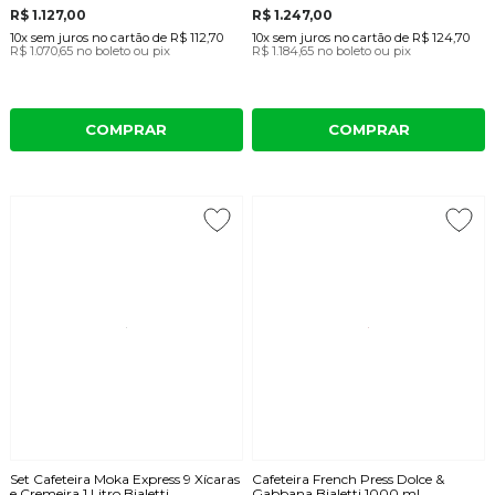
R$ 1.127,00
R$ 1.247,00
10x
sem juros
no cartão
de
R$ 112,70
10x
sem juros
no cartão
de
R$ 124,70
R$ 1.070,65
no boleto ou pix
R$ 1.184,65
no boleto ou pix
COMPRAR
COMPRAR
Set Cafeteira Moka Express 9 Xícaras
Cafeteira French Press Dolce &
e Cremeira 1 Litro Bialetti
Gabbana Bialetti 1000 ml