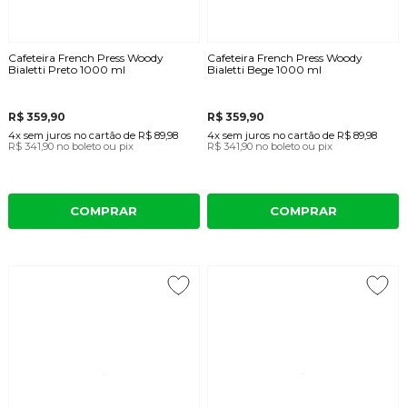
Cafeteira French Press Woody
Cafeteira French Press Woody
Bialetti Preto 1000 ml
Bialetti Bege 1000 ml
R$ 359,90
R$ 359,90
4x
sem juros
no cartão
de
R$ 89,98
4x
sem juros
no cartão
de
R$ 89,98
R$ 341,90
no boleto ou pix
R$ 341,90
no boleto ou pix
COMPRAR
COMPRAR