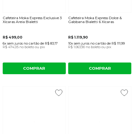
Cafeteira Moka Express Exclusive 3
Cafeteira Moka Express Dolce &
Xícaras Areia Bialetti
Gabbana Bialetti 6 Xícaras
R$ 499,00
R$ 1.119,90
6x
sem juros
no cartão
de
R$ 83,17
10x
sem juros
no cartão
de
R$ 111,99
R$ 474,05
no boleto ou pix
R$ 1.063,90
no boleto ou pix
COMPRAR
COMPRAR