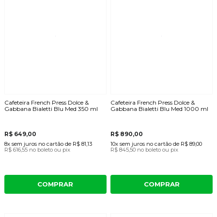
Cafeteira French Press Dolce &
Cafeteira French Press Dolce &
Gabbana Bialetti Blu Med 350 ml
Gabbana Bialetti Blu Med 1000 ml
R$ 649,00
R$ 890,00
8x
sem juros
no cartão
de
R$ 81,13
10x
sem juros
no cartão
de
R$ 89,00
R$ 616,55
no boleto ou pix
R$ 845,50
no boleto ou pix
COMPRAR
COMPRAR