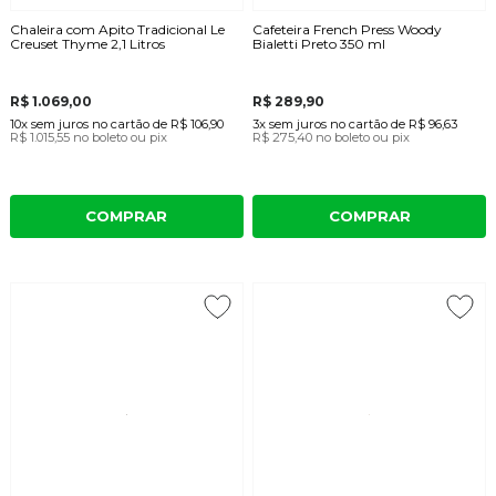
Chaleira com Apito Tradicional Le
Cafeteira French Press Woody
Creuset Thyme 2,1 Litros
Bialetti Preto 350 ml
R$ 1.069,00
R$ 289,90
10x
sem juros
no cartão
de
R$ 106,90
3x
sem juros
no cartão
de
R$ 96,63
R$ 1.015,55
no boleto ou pix
R$ 275,40
no boleto ou pix
COMPRAR
COMPRAR