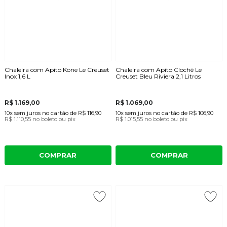
Chaleira com Apito Kone Le Creuset
Chaleira com Apito Clochê Le
Inox 1,6 L
Creuset Bleu Riviera 2,1 Litros
R$ 1.169,00
R$ 1.069,00
10x
sem juros
no cartão
de
R$ 116,90
10x
sem juros
no cartão
de
R$ 106,90
R$ 1.110,55
no boleto ou pix
R$ 1.015,55
no boleto ou pix
COMPRAR
COMPRAR