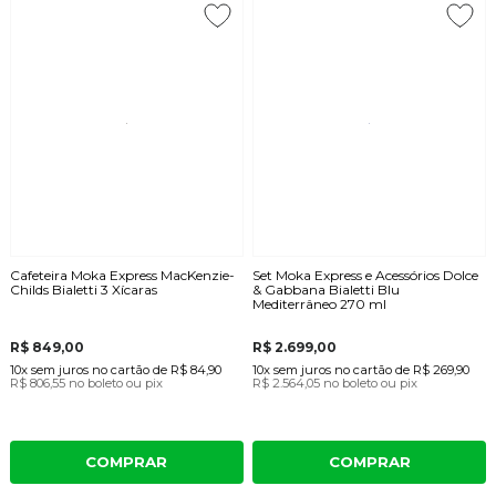
Cafeteira Moka Express MacKenzie-
Set Moka Express e Acessórios Dolce
Childs Bialetti 3 Xícaras
& Gabbana Bialetti Blu
Mediterrâneo 270 ml
R$ 849,00
R$ 2.699,00
10x
sem juros
no cartão
de
R$ 84,90
10x
sem juros
no cartão
de
R$ 269,90
R$ 806,55
no boleto ou pix
R$ 2.564,05
no boleto ou pix
COMPRAR
COMPRAR