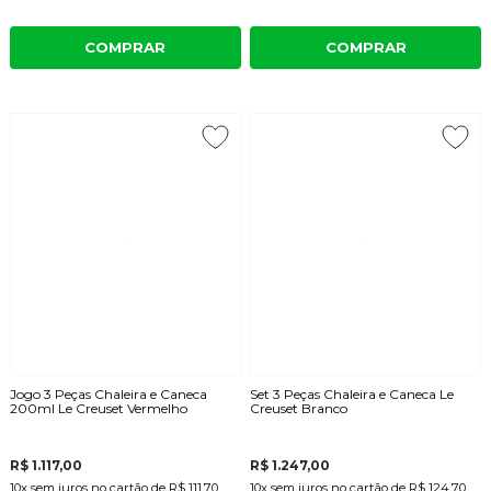
COMPRAR
COMPRAR
Jogo 3 Peças Chaleira e Caneca
Set 3 Peças Chaleira e Caneca Le
200ml Le Creuset Vermelho
Creuset Branco
R$ 1.117,00
R$ 1.247,00
10x
sem juros
no cartão
de
R$ 111,70
10x
sem juros
no cartão
de
R$ 124,70