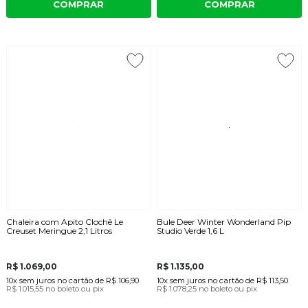
COMPRAR
COMPRAR
Chaleira com Apito Clochê Le
Bule Deer Winter Wonderland Pip
Creuset Meringue 2,1 Litros
Studio Verde 1,6 L
R$ 1.069,00
R$ 1.135,00
10x
sem juros
no cartão
de
R$ 106,90
10x
sem juros
no cartão
de
R$ 113,50
R$ 1.015,55
no boleto ou pix
R$ 1.078,25
no boleto ou pix