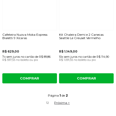
Cafeteira Nuova Moka Express
Kit Chaleira Demi e 2 Canecas
Bialetti 9 Xícaras
Seattle Le Creuset Vermelho
R$ 629,00
R$ 1.149,00
7x
sem juros
no cartão
de
R$ 89,86
10x
sem juros
no cartão
de
R$ 114,90
R$ 597,55
no boleto ou pix
R$ 1.091,55
no boleto ou pix
COMPRAR
COMPRAR
Página
1
de
2
1
2
Próxima >