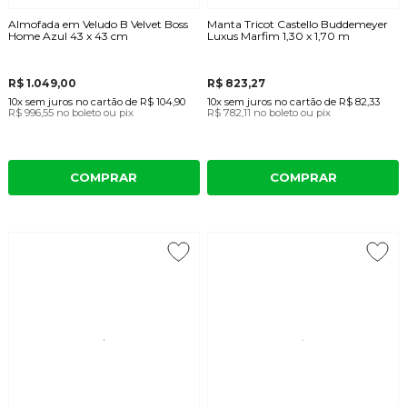
Almofada em Veludo B Velvet Boss
Manta Tricot Castello Buddemeyer
Home Azul 43 x 43 cm
Luxus Marfim 1,30 x 1,70 m
R$ 1.049,00
R$ 823,27
10x
sem juros
no cartão
de
R$ 104,90
10x
sem juros
no cartão
de
R$ 82,33
R$ 996,55
no boleto ou pix
R$ 782,11
no boleto ou pix
COMPRAR
COMPRAR