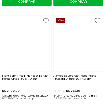
COMPRAR
COMPRAR
-30%
Manta em Tricô K Hanadot Kenzo
Almofada Lorenzo Tricot Infantil
Home Cinza 130 x 170 cm
Trussardi Azure 40 x 40 cm
R$ 2.100,00
R$ 265,93
R$ 379,90
10x
sem juros
no cartão
de
R$ 210,00
3x
sem juros
no cartão
de
R$ 88,64
R$ 1.995,00
no boleto ou pix
R$ 252,63
no boleto ou pix