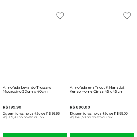
Almofada Levanto Trussardi
Almofada em Tricot K Hanadot
Mocaccino 30cm x 40cm
Kenzo Home Cinza 45 x 45 cm
R$ 199,90
R$ 890,00
2x
sem juros
no cartão
de
R$ 99,95
10x
sem juros
no cartão
de
R$ 89,00
R$ 189,90
no boleto ou pix
R$ 845,50
no boleto ou pix