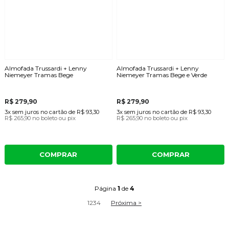
Almofada Trussardi + Lenny
Almofada Trussardi + Lenny
Niemeyer Tramas Bege
Niemeyer Tramas Bege e Verde
R$ 279,90
R$ 279,90
3x
sem juros
no cartão
de
R$ 93,30
3x
sem juros
no cartão
de
R$ 93,30
R$ 265,90
no boleto ou pix
R$ 265,90
no boleto ou pix
COMPRAR
COMPRAR
Página
1
de
4
1
2
3
4
Próxima >