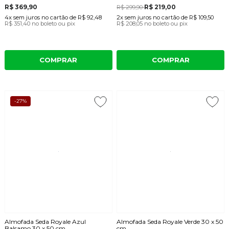
R$ 369,90
R$ 219,00
R$ 299,90
4x
sem juros
no cartão
de
R$ 92,48
2x
sem juros
no cartão
de
R$ 109,50
R$ 351,40
no boleto ou pix
R$ 208,05
no boleto ou pix
COMPRAR
COMPRAR
-27%
Almofada Seda Royale Azul
Almofada Seda Royale Verde 30 x 50
Balsamo 30 x 50 cm
cm