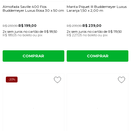
Almofada Saville 400 Fios
Manta Piquet III Buddemeyer Luxus
Buddemeyer Luxus Rosa 30 x 50 cm
Laranja 1,50 x 2,00 m
R$ 199,00
R$ 239,00
R$ 259,90
R$ 299,90
2x
sem juros
no cartão
de
R$ 99,50
2x
sem juros
no cartão
de
R$ 119,50
R$ 189,05
no boleto ou pix
R$ 227,05
no boleto ou pix
COMPRAR
COMPRAR
-20%