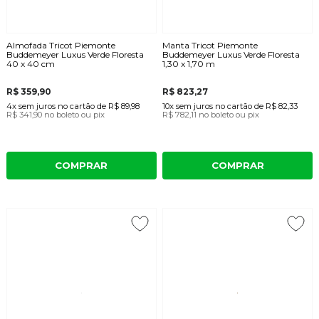
Almofada Tricot Piemonte
Manta Tricot Piemonte
Buddemeyer Luxus Verde Floresta
Buddemeyer Luxus Verde Floresta
40 x 40 cm
1,30 x 1,70 m
R$ 359,90
R$ 823,27
4x
sem juros
no cartão
de
R$ 89,98
10x
sem juros
no cartão
de
R$ 82,33
R$ 341,90
no boleto ou pix
R$ 782,11
no boleto ou pix
COMPRAR
COMPRAR