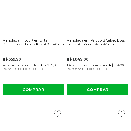
Almofada Tricot Piemonte
Almofada em Veludo B Velvet Boss
Buddemeyer Luxus Kaki 40 x 40 cm
Home Amêndoa 43 x 43 cm
R$ 359,90
R$ 1.049,00
4x
sem juros
no cartão
de
R$ 89,98
10x
sem juros
no cartão
de
R$ 104,90
R$ 341,90
no boleto ou pix
R$ 996,55
no boleto ou pix
COMPRAR
COMPRAR