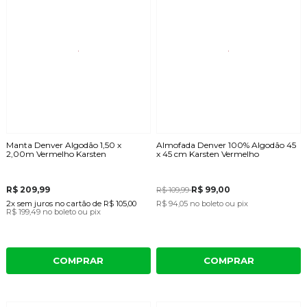
Manta Denver Algodão 1,50 x
Almofada Denver 100% Algodão 45
2,00m Vermelho Karsten
x 45 cm Karsten Vermelho
R$ 209,99
R$ 99,00
R$ 109,99
2x
sem juros
no cartão
de
R$ 105,00
R$ 94,05
no boleto ou pix
R$ 199,49
no boleto ou pix
COMPRAR
COMPRAR