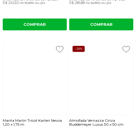
R$ 252,63
no boleto ou pix
R$ 285,88
no boleto ou pix
COMPRAR
COMPRAR
-26%
Manta Marlin Tricot Karten Nevoa
Almofada Vernazza Cinza
1,20 x 1,75 m
Buddemeyer Luxus 30 x 50 cm