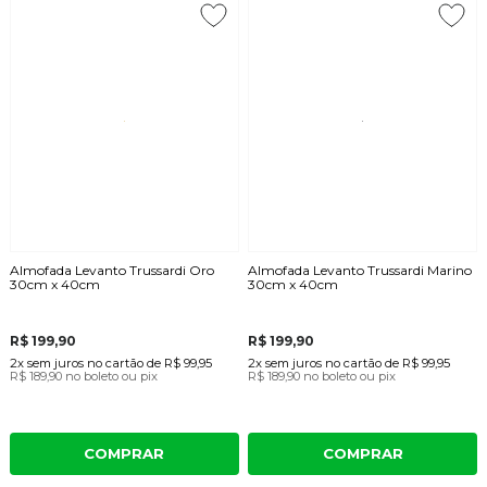
Almofada Levanto Trussardi Oro
Almofada Levanto Trussardi Marino
30cm x 40cm
30cm x 40cm
R$ 199,90
R$ 199,90
2x
sem juros
no cartão
de
R$ 99,95
2x
sem juros
no cartão
de
R$ 99,95
R$ 189,90
no boleto ou pix
R$ 189,90
no boleto ou pix
COMPRAR
COMPRAR