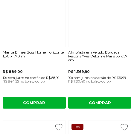
Manta Blinea Boss Home Horizonte
Almofada em Veludo Bordada
1,30 x 1,70 m
Festons Yves Delorme Paris 33 x 57
cm
R$ 889,00
R$ 1.369,90
10x
sem juros
no cartão
de
R$ 88,90
10x
sem juros
no cartão
de
R$ 136,99
R$ 844,55
no boleto ou pix
R$ 1.301,40
no boleto ou pix
COMPRAR
COMPRAR
-9%