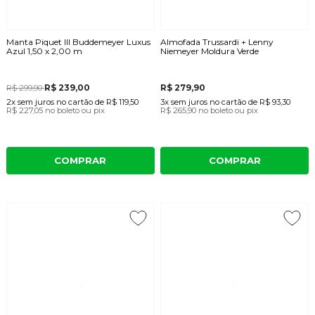
Manta Piquet III Buddemeyer Luxus
Almofada Trussardi + Lenny
Azul 1,50 x 2,00 m
Niemeyer Moldura Verde
R$ 239,00
R$ 279,90
R$ 299,90
2x
sem juros
no cartão
de
R$ 119,50
3x
sem juros
no cartão
de
R$ 93,30
R$ 227,05
no boleto ou pix
R$ 265,90
no boleto ou pix
COMPRAR
COMPRAR