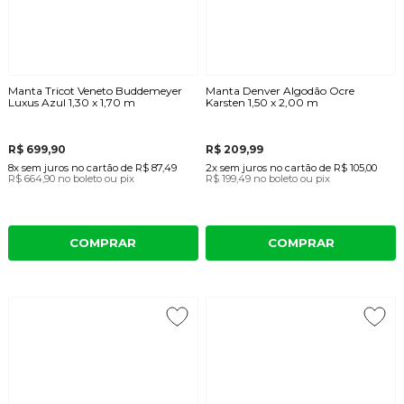
Manta Tricot Veneto Buddemeyer
Manta Denver Algodão Ocre
Luxus Azul 1,30 x 1,70 m
Karsten 1,50 x 2,00 m
R$ 699,90
R$ 209,99
8x
sem juros
no cartão
de
R$ 87,49
2x
sem juros
no cartão
de
R$ 105,00
R$ 664,90
no boleto ou pix
R$ 199,49
no boleto ou pix
COMPRAR
COMPRAR