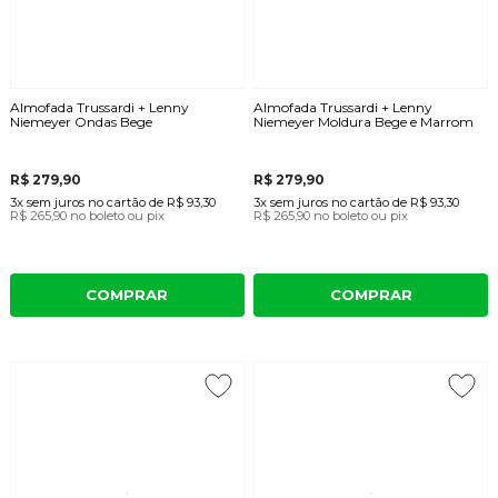
Almofada Trussardi + Lenny
Almofada Trussardi + Lenny
Niemeyer Ondas Bege
Niemeyer Moldura Bege e Marrom
R$ 279,90
R$ 279,90
3x
sem juros
no cartão
de
R$ 93,30
3x
sem juros
no cartão
de
R$ 93,30
R$ 265,90
no boleto ou pix
R$ 265,90
no boleto ou pix
COMPRAR
COMPRAR