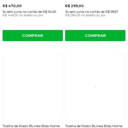
R$ 470,00
R$ 299,00
5x
sem juros
no cartão
de
R$ 94,00
3x
sem juros
no cartão
de
R$ 99,67
R$ 446,50
no boleto ou pix
R$ 284,05
no boleto ou pix
COMPRAR
COMPRAR
Toalha de Rosto BLinea Boss Home
Toalha de Rosto BLinea Boss Home