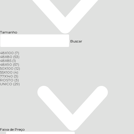
Tamanho
Buscar
48X100
(7)
48X80
(53)
48X85
(1)
48X90
(57)
50X100
(12)
55X100
(4)
77X140
(3)
ROSTO
(3)
UNICO
(29)
Faixa de Preço