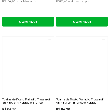
R$ 104,40
no boleto ou pix
R$ 85,40
no boleto ou pix
COMPRAR
COMPRAR
Toalha de Rosto Palladio Trussardi
Toalha de Rosto Palladio Trussardi
48 x 80 cm Nebbia e Branco
48 x 80 cm Branco e Nebbia
R$ 84,90
R$ 84,90