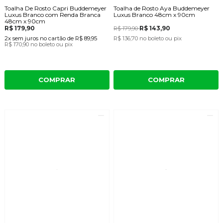
Toalha De Rosto Capri Buddemeyer
Toalha de Rosto Aya Buddemeyer
Luxus Branco com Renda Branca
Luxus Branco 48cm x 90cm
48cm x 90cm
R$ 179,90
R$ 143,90
R$ 179,90
2x
sem juros
no cartão
de
R$ 89,95
R$ 136,70
no boleto ou pix
R$ 170,90
no boleto ou pix
COMPRAR
COMPRAR