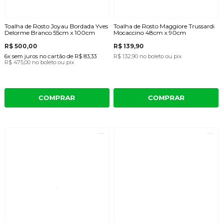
Toalha de Rosto Joyau Bordada Yves
Toalha de Rosto Maggiore Trussardi
Delorme Branco 55cm x 100cm
Mocaccino 48cm x 90cm
R$ 500,00
R$ 139,90
6x
sem juros
no cartão
de
R$ 83,33
R$ 132,90
no boleto ou pix
R$ 475,00
no boleto ou pix
COMPRAR
COMPRAR