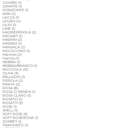
GOIABA
(1)
GRAFITE
(1)
HORIZONTE
(1)
KAKI
(2)
LACCA
(1)
LEGNO
(4)
LILAS
(1)
LIME
(1)
MADREPEROLA
(2)
MAGNET
(1)
MARFIM
(2)
MARINO
(1)
MARSALA
(2)
MOCACCINO
(1)
Marinho
(2)
Marmo
(1)
NEBBIA
(1)
NEBBIA/BRANCO
(1)
NOCCIOLA
(13)
OLIVA
(3)
PALLADIO
(1)
PEROLA
(2)
PRATA
(2)
ROSA
(8)
ROSA C/ RENDA
(1)
ROSA CLARO
(1)
ROSATO
(1)
ROSATTI
(3)
ROSE
(1)
SHELL
(1)
SOFT ROSE
(5)
SOFT ROSE/ROSA
(1)
SORBET
(1)
TRAMONTO
(1)