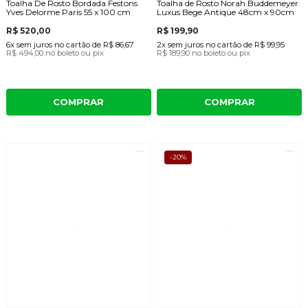
Toalha De Rosto Bordada Festons
Toalha de Rosto Norah Buddemeyer
Yves Delorme Paris 55 x 100 cm
Luxus Bege Antique 48cm x 90cm
R$ 520,00
R$ 199,90
6x
sem juros
no cartão
de
R$ 86,67
2x
sem juros
no cartão
de
R$ 99,95
R$ 494,00
no boleto ou pix
R$ 189,90
no boleto ou pix
COMPRAR
COMPRAR
-20%