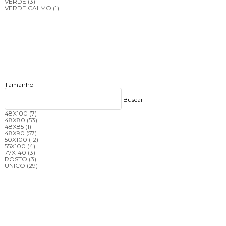
VERDE
(3)
VERDE CALMO
(1)
Tamanho
Buscar
48X100
(7)
48X80
(53)
48X85
(1)
48X90
(57)
50X100
(12)
55X100
(4)
77X140
(3)
ROSTO
(3)
UNICO
(29)