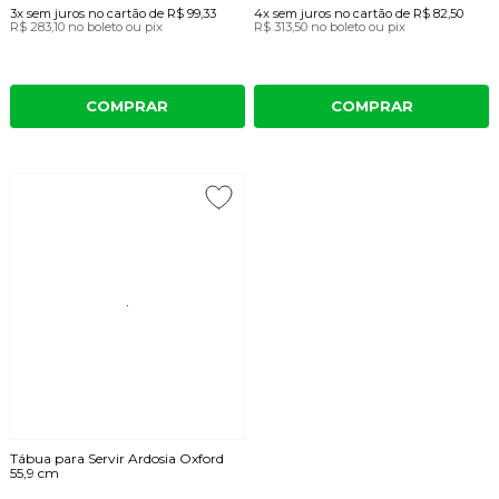
3x
sem juros
no cartão
de
R$ 99,33
4x
sem juros
no cartão
de
R$ 82,50
R$ 283,10
no boleto ou pix
R$ 313,50
no boleto ou pix
COMPRAR
COMPRAR
Tábua para Servir Ardosia Oxford
55,9 cm