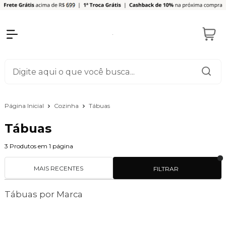
Página Inicial
Cozinha
Tábuas
Tábuas
3
Produtos em
1
página
MAIS RECENTES
FILTRAR
Tábuas por Marca