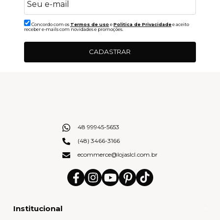
Concordo com os
Termos de uso
e
Politica de Privacidade
e aceito
receber e-mails com novidades e promoções.
CADASTRAR
48 99945-5653
(48) 3466-3166
ecommerce@lojaslcl.com.br
Institucional