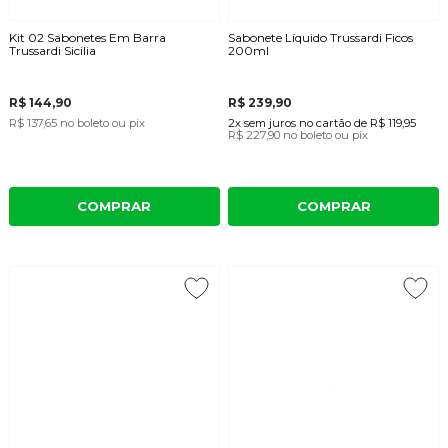
Kit 02 Sabonetes Em Barra
Sabonete Líquido Trussardi Ficos
Trussardi Sicilia
200ml
R$ 144,90
R$ 239,90
R$ 137,65
no boleto ou pix
2x
sem juros
no cartão
de
R$ 119,95
R$ 227,90
no boleto ou pix
COMPRAR
COMPRAR