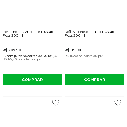
Perfume De Ambiente Trussardi
Refil Sabonete Líquido Trussardi
Ficos 200ml
Ficos 200ml
R$ 209,90
R$ 119,90
2x
sem juros
no cartão
de
R$ 104,95
R$ 113,90
no boleto ou pix
R$ 199,40
no boleto ou pix
COMPRAR
COMPRAR