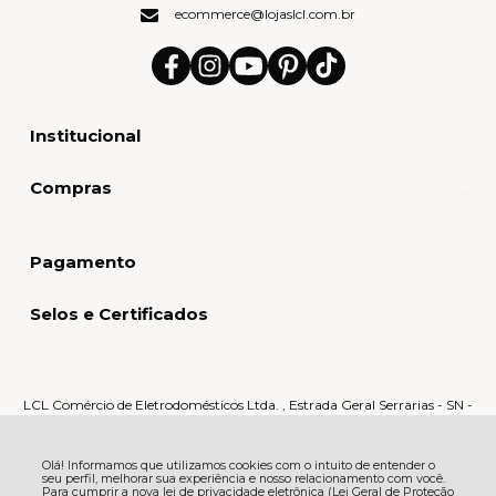
ecommerce@lojaslcl.com.br
Institucional
Compras
Pagamento
Selos e Certificados
LCL Comércio de Eletrodomésticos Ltda. , Estrada Geral Serrarias - SN -
Serrarias - 88870-000 - Orleans - SC
CNPJ: 80.159.015/0005-60 | © Todos os direitos reservados - LCL Home -
2026
Olá! Informamos que utilizamos cookies com o intuito de entender o
seu perfil, melhorar sua experiência e nosso relacionamento com você.
Para cumprir a nova lei de privacidade eletrônica (Lei Geral de Proteção