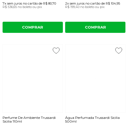
7x
sem juros
no cartão
de
R$ 80,70
2x
sem juros
no cartão
de
R$ 104,95
R$ 536,65
no boleto ou pix
R$ 199,40
no boleto ou pix
COMPRAR
COMPRAR
Perfume De Ambiente Trussardi
Água Perfumada Trussardi Sicilia
Sicilia 110ml
500ml