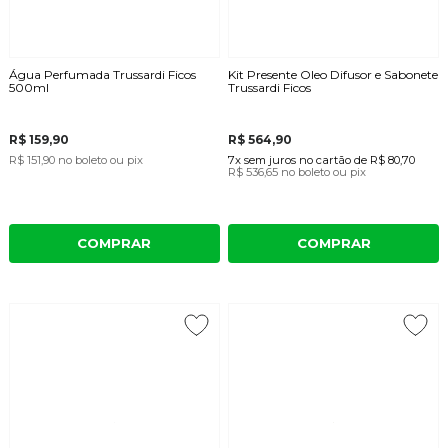
Água Perfumada Trussardi Ficos
Kit Presente Oleo Difusor e Sabonete
500ml
Trussardi Ficos
R$ 159,90
R$ 564,90
R$ 151,90
no boleto ou pix
7x
sem juros
no cartão
de
R$ 80,70
R$ 536,65
no boleto ou pix
COMPRAR
COMPRAR