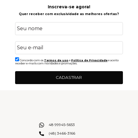
Inscreva-se agora!
Quer receber com exclusividade as melhores ofertas?
Concordo com os
Termos de uso
e
Politica de Privacidade
e aceito
receber e-mails com novidades e promoções.
CADASTRAR
48 99945-5653
(48) 3466-3166