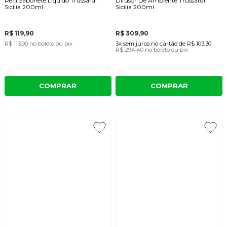
Refil Sabonete Líquido Trussardi
Difusor De Ambiente Trussardi
Sicilia 200ml
Sicilia 200ml
R$ 119,90
R$ 309,90
R$ 113,90
no boleto ou pix
3x
sem juros
no cartão
de
R$ 103,30
R$ 294,40
no boleto ou pix
COMPRAR
COMPRAR