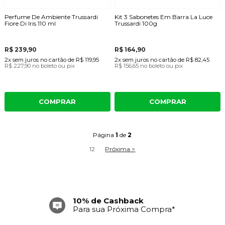
Perfume De Ambiente Trussardi
Kit 3 Sabonetes Em Barra La Luce
Fiore Di Iris 110 ml
Trussardi 100g
R$ 239,90
R$ 164,90
2x
sem juros
no cartão
de
R$ 119,95
2x
sem juros
no cartão
de
R$ 82,45
R$ 227,90
no boleto ou pix
R$ 156,65
no boleto ou pix
COMPRAR
COMPRAR
Página
1
de
2
1
2
Próxima >
Frete Grátis
Acima de R$ 699,00