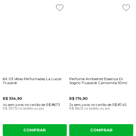
Kit 03 Velas Perfumadas La Lucce
Perfume Ambiente Essenza Di
Trusardi
Sogno Trussardi Camomila 50ml
R$ 354,90
R$ 174,90
4x
sem juros
no cartão
de
R$ 88,73
2x
sem juros
no cartão
de
R$ 87,45
R$ 337,15
no boleto ou pix
R$ 166,15
no boleto ou pix
COMPRAR
COMPRAR