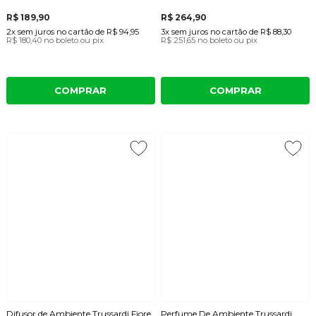
R$ 189,90
R$ 264,90
2x
sem juros
no cartão
de
R$ 94,95
3x
sem juros
no cartão
de
R$ 88,30
R$ 180,40
no boleto ou pix
R$ 251,65
no boleto ou pix
COMPRAR
COMPRAR
Difusor de Ambiente Trussardi Fiore
Perfume De Ambiente Trussardi