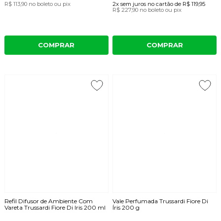
R$ 113,90
no boleto ou pix
2x
sem juros
no cartão
de
R$ 119,95
R$ 227,90
no boleto ou pix
COMPRAR
COMPRAR
Refil Difusor de Ambiente Com
Vale Perfumada Trussardi Fiore Di
Vareta Trussardi Fiore Di Iris 200 ml
Íris 200 g