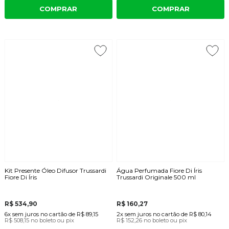
COMPRAR
COMPRAR
Kit Presente Óleo Difusor Trussardi
Água Perfumada Fiore Di Íris
Fiore Di Íris
Trussardi Originale 500 ml
R$ 534,90
R$ 160,27
6x
sem juros
no cartão
de
R$ 89,15
2x
sem juros
no cartão
de
R$ 80,14
R$ 508,15
no boleto ou pix
R$ 152,26
no boleto ou pix