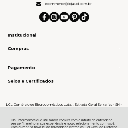
ecommerce@lojaslcl.com.br
Institucional
Compras
Pagamento
Selos e Certificados
LCL Comércio de Eletrodomésticos Ltda. , Estrada Geral Serrarias - SN -
Serrarias - 88870-000 - Orleans - SC
CNPJ: 80.159.015/0005-60 | © Todos os direitos reservados - LCL Home -
2026
Olá! Informamos que utilizamos cookies com o intuito de entender o
seu perfil, melhorar sua experiência e nosso relacionamento com você.
Para cumprir a nova lei de privacidade eletrônica (Lei Geral de Proteção