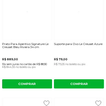
Prato Para Aperitivo Signature Le
Suporte para Ovo Le Creuset Azure
Creuset Bleu Riviera 34 cm
R$ 889,00
R$ 79,00
10x
sem juros
no cartão
de
R$ 88,90
R$ 75,05
no boleto ou pix
R$ 844,55
no boleto ou pix
COMPRAR
COMPRAR