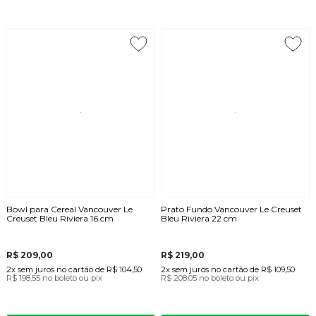
Bowl para Cereal Vancouver Le
Prato Fundo Vancouver Le Creuset
Creuset Bleu Riviera 16 cm
Bleu Riviera 22 cm
R$ 209,00
R$ 219,00
2x
sem juros
no cartão
de
R$ 104,50
2x
sem juros
no cartão
de
R$ 109,50
R$ 198,55
no boleto ou pix
R$ 208,05
no boleto ou pix