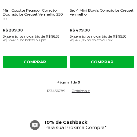
Mini Cocotte Pegador Coração
Set 4 Mini Bowls Coração Le Creuset
Dourado Le Creuset Vermelho 250
Vermelho
ml
R$ 289,00
R$ 479,00
3x
sem juros
no cartão
de
R$ 96,33
5x
sem juros
no cartão
de
R$ 95,80
R$ 274,55
no boleto ou pix
R$ 455,05
no boleto ou pix
COMPRAR
COMPRAR
Página
1
de
9
1
2
3
4
5
6
7
8
9
Próxima >
10% de Cashback
Frete Grátis
Para sua Próxima Compra*
Acima de R$ 699,00