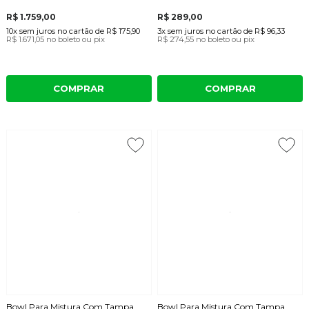
R$ 1.759,00
R$ 289,00
10x
sem juros
no cartão
de
R$ 175,90
3x
sem juros
no cartão
de
R$ 96,33
R$ 1.671,05
no boleto ou pix
R$ 274,55
no boleto ou pix
COMPRAR
COMPRAR
Bowl Para Mistura Com Tampa
Bowl Para Mistura Com Tampa