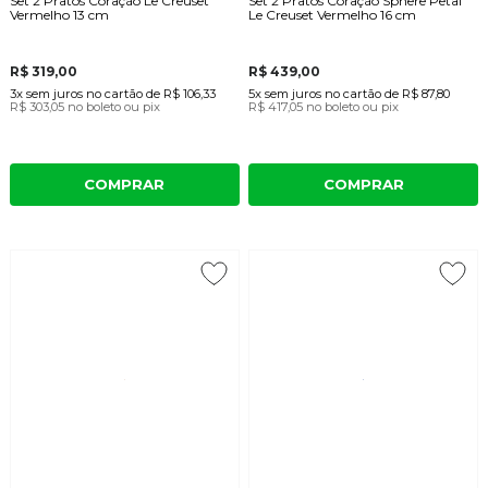
Set 2 Pratos Coração Le Creuset
Set 2 Pratos Coração Sphere Petal
Vermelho 13 cm
Le Creuset Vermelho 16 cm
R$ 319,00
R$ 439,00
3x
sem juros
no cartão
de
R$ 106,33
5x
sem juros
no cartão
de
R$ 87,80
R$ 303,05
no boleto ou pix
R$ 417,05
no boleto ou pix
COMPRAR
COMPRAR