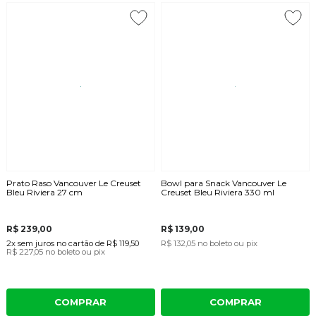
Prato Raso Vancouver Le Creuset
Bowl para Snack Vancouver Le
Bleu Riviera 27 cm
Creuset Bleu Riviera 330 ml
R$ 239,00
R$ 139,00
2x
sem juros
no cartão
de
R$ 119,50
R$ 132,05
no boleto ou pix
R$ 227,05
no boleto ou pix
COMPRAR
COMPRAR