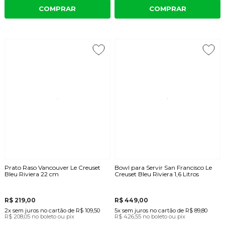
COMPRAR
COMPRAR
Prato Raso Vancouver Le Creuset
Bowl para Servir San Francisco Le
Bleu Riviera 22 cm
Creuset Bleu Riviera 1,6 Litros
R$ 219,00
R$ 449,00
2x
sem juros
no cartão
de
R$ 109,50
5x
sem juros
no cartão
de
R$ 89,80
R$ 208,05
no boleto ou pix
R$ 426,55
no boleto ou pix