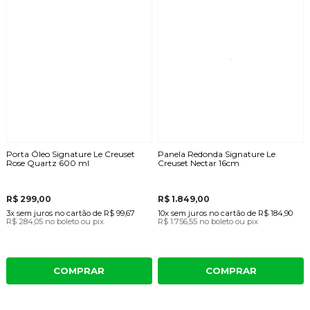
Porta Óleo Signature Le Creuset
Panela Redonda Signature Le
Rose Quartz 600 ml
Creuset Nectar 16cm
R$ 299,00
R$ 1.849,00
3x
sem juros
no cartão
de
R$ 99,67
10x
sem juros
no cartão
de
R$ 184,90
R$ 284,05
no boleto ou pix
R$ 1.756,55
no boleto ou pix
COMPRAR
COMPRAR