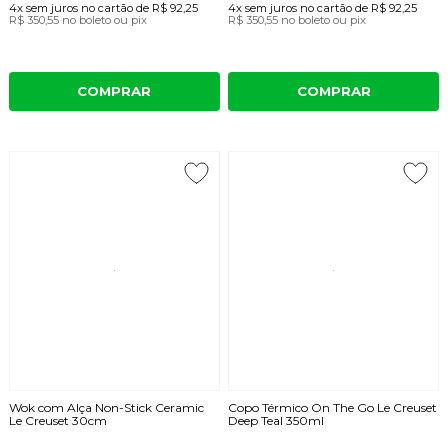
4x
sem juros
no cartão
de
R$ 92,25
4x
sem juros
no cartão
de
R$ 92,25
R$ 350,55
no boleto ou pix
R$ 350,55
no boleto ou pix
COMPRAR
COMPRAR
Wok com Alça Non-Stick Ceramic
Copo Térmico On The Go Le Creuset
Le Creuset 30cm
Deep Teal 350ml