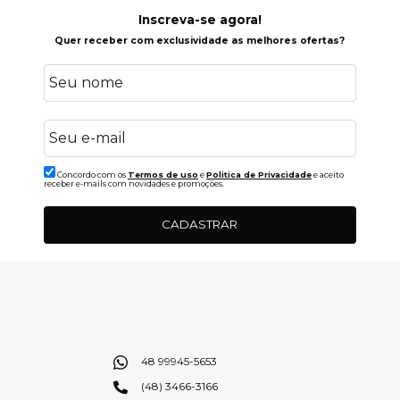
Inscreva-se agora!
Quer receber com exclusividade as melhores ofertas?
Concordo com os
Termos de uso
e
Politica de Privacidade
e aceito
receber e-mails com novidades e promoções.
CADASTRAR
48 99945-5653
(48) 3466-3166