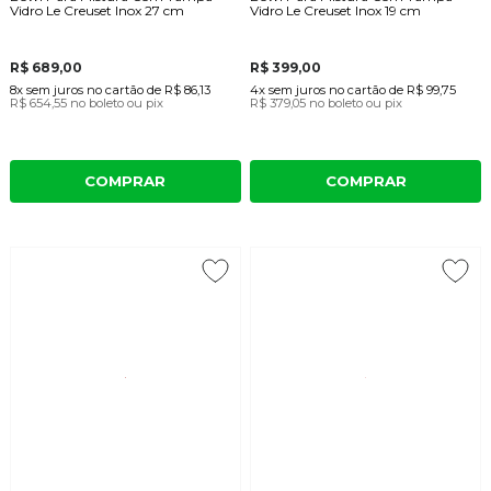
Vidro Le Creuset Inox 27 cm
Vidro Le Creuset Inox 19 cm
R$ 689,00
R$ 399,00
8x
sem juros
no cartão
de
R$ 86,13
4x
sem juros
no cartão
de
R$ 99,75
R$ 654,55
no boleto ou pix
R$ 379,05
no boleto ou pix
COMPRAR
COMPRAR