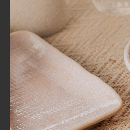
COMPRAR
Porta Guardanapo Ancora em Madeira
Porta Guar
Entrecasa Branco
Verde
R$ 98,00
R$ 109,00
R$ 93,10
no boleto ou pix
R$ 103,55
n