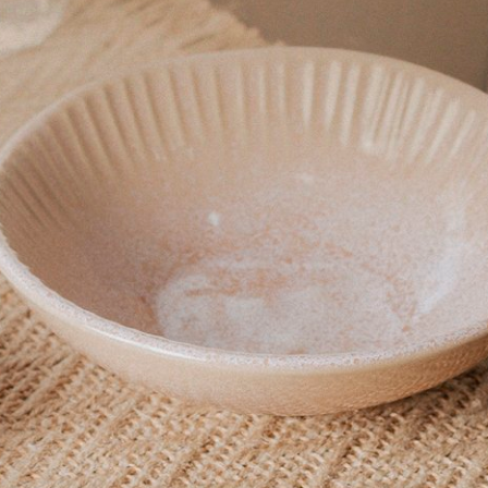
COMPRAR
COMPRAR
danapo Quadrado em Palha
Porta Guardanapo Argola Bam
Marinho Sweet Home Decor
R$ 55,30
o boleto ou pix
R$ 52,53
no boleto ou pix