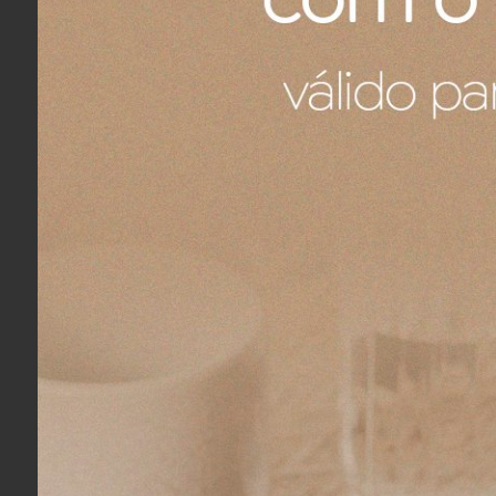
COMPRAR
Porta Talheres e Guardanapo em Fibras
Porta Guar
Entrecasa Azul
Caramelo
R$ 149,00
R$ 98,00
R$ 141,55
no boleto ou pix
R$ 93,10
no