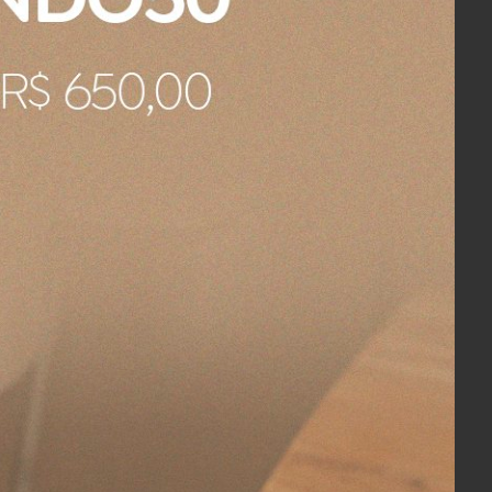
COMPRAR
o em
Porat Guardanapo Ancora em Madeira
Entrecasa Caramelo
R$ 98,00
R$ 93,10
no boleto ou pix