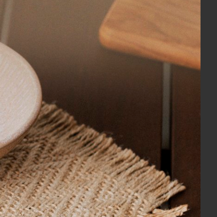
COMPRAR
bu Azul
Porta Guardanapo Argola Bambu Amarelo
Sweet Home Decor
R$ 55,30
R$ 52,53
no boleto ou pix