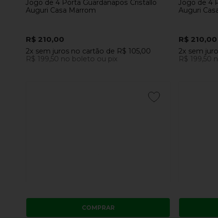
Jogo de 4 Porta Guardanapos Cristallo
Jogo de 4 
Auguri Casa Marrom
Auguri Cas
R$ 210,00
R$ 210,00
2x
sem juros
no cartão
de
R$ 105,00
2x
sem jur
R$ 199,50
no boleto ou pix
R$ 199,50
n
COMPRAR