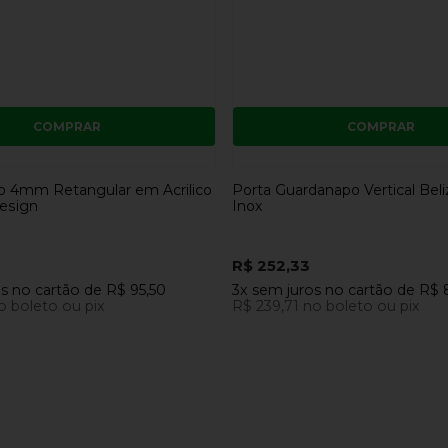
COMPRAR
COMPRAR
o 4mm Retangular em Acrilico
Porta Guardanapo Vertical Beli
Design
Inox
R$ 252,33
os
no cartão
de
R$ 95,50
3x
sem juros
no cartão
de
R$ 
o boleto ou pix
R$ 239,71
no boleto ou pix