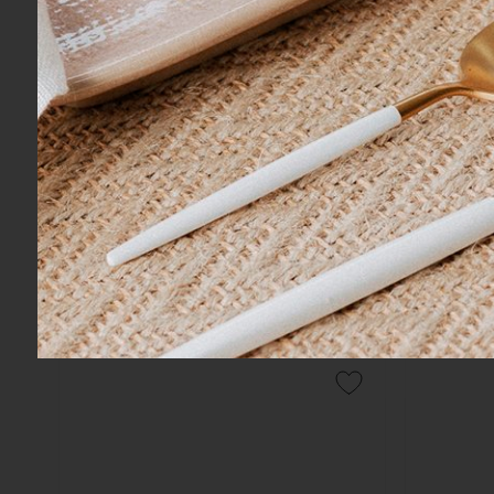
COMPRAR
Porta Guardanapo De Acrílico Mãos De
Porta Gua
Amor Lilian Gift Design 14 x 7 cm
R$ 440,00
R$ 109,00
5x
sem juros
no cartão
de
R$ 88,00
R$ 103,55
n
R$ 418,00
no boleto ou pix