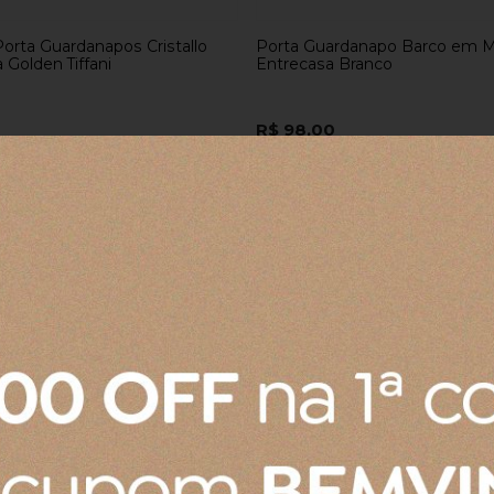
orta Guardanapos Cristallo
Porta Guardanapo Barco em M
 Golden Tiffani
Entrecasa Branco
R$ 98,00
os
no cartão
de
R$ 105,00
R$ 93,10
no boleto ou pix
o boleto ou pix