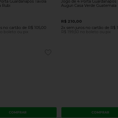
Porta Guardanapos Tavola
Jogo de 4 Porta Guardanapos 
a Rubi
Auguri Casa Verde Guatemala
R$ 210,00
os
no cartão
de
R$ 105,00
2x
sem juros
no cartão
de
R$ 
o boleto ou pix
R$ 199,50
no boleto ou pix
COMPRAR
COMPRAR