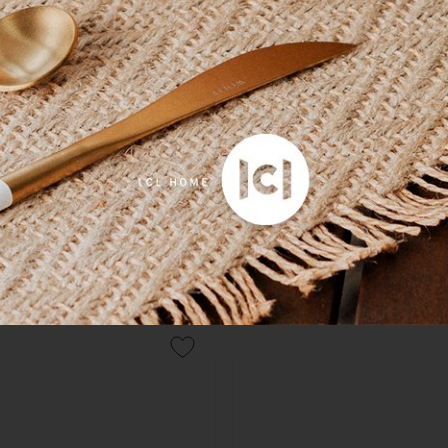
COMPRAR
COMPRAR
rdanapo De Bambu Marrom
Porta Guardanapo em Vime Na
Laranja Sweet Home Decor
R$ 445,00
o boleto ou pix
5x
sem juros
no cartão
de
R$ 
R$ 422,75
no boleto ou pix