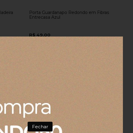
adeira
Porta Guardanapo Redondo em Fibras
Entrecasa Azul
R$ 49,00
R$ 46,55
no boleto ou pix
Fechar