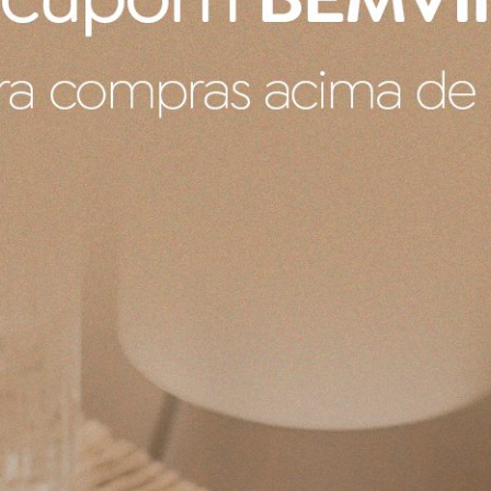
COMPRAR
COMPRAR
danapo Coral em Madeira
Porta Guardanapo Carangueij
Madeiro Entrecasa Caramelo
R$ 98,00
 boleto ou pix
R$ 93,10
no boleto ou pix