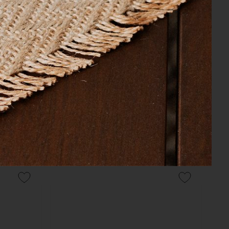
COMPRAR
tural com
Porta Guardanapo Savanah Taj Home
R$ 45,00
89,00
R$ 42,75
no boleto ou pix