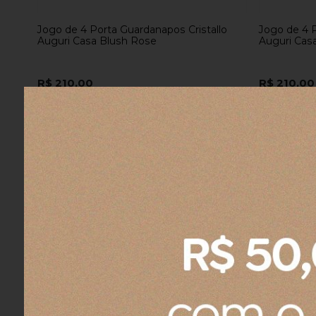
Jogo de 4 Porta Guardanapos Cristallo
Jogo de 4 P
Auguri Casa Blush Rose
Auguri Casa
R$ 210,00
R$ 210,00
2x
sem juros
no cartão
de
R$ 105,00
2x
sem jur
R$ 199,50
no boleto ou pix
R$ 199,50
n