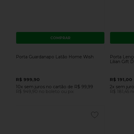
COMPRAR
Porta Guardanapo Latão Home Wish
Porta Lenç
Lilian Gift 
R$ 999,90
R$ 191,00
10x
sem juros
no cartão
de
R$ 99,99
2x
sem jur
R$ 949,90
no boleto ou pix
R$ 181,45
n