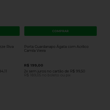
COMPRAR
zze Riva
Porta Guardanapo Ágata com Acrílico
Camila Vieira
R$ 199,00
84,11
2x
sem juros
no cartão
de
R$ 99,50
R$ 189,05
no boleto ou pix