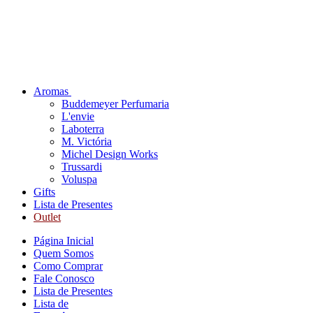
Aromas
Buddemeyer Perfumaria
L'envie
Laboterra
M. Victória
Michel Design Works
Trussardi
Voluspa
Gifts
Lista de Presentes
Outlet
Página Inicial
Quem Somos
Como Comprar
Fale Conosco
Lista de Presentes
Lista de