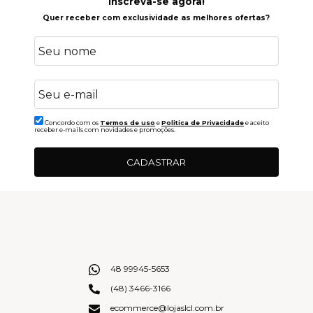
Inscreva-se agora!
Quer receber com exclusividade as melhores ofertas?
Concordo com os
Termos de uso
e
Politica de Privacidade
e aceito
receber e-mails com novidades e promoções.
CADASTRAR
48 99945-5653
(48) 3466-3166
ecommerce@lojaslcl.com.br