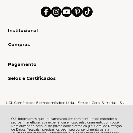
Institucional
Compras
Pagamento
Selos e Certificados
LCL Comércio de Eletrodomésticos Ltda. , Estrada Geral Serrarias - SN -
Serrarias - 88870-000 - Orleans - SC
CNPJ: 80.159.015/0005-60 | © Todos os direitos reservados - LCL Home -
2026
Olá! Informamos que utilizamos cookies com o intuito de entender o
seu perfil, melhorar sua experiência e nosso relacionamento com você.
Para cumprir a nova lei de privacidade eletrônica (Lei Geral de Proteção
de Dados Pessoais), precisamos pedir seu consentimento para a