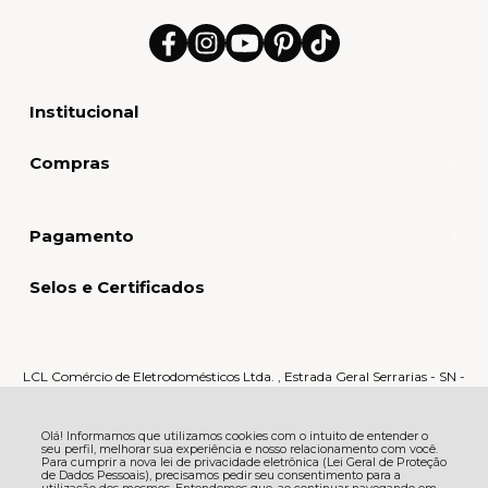
Institucional
Compras
Pagamento
Selos e Certificados
LCL Comércio de Eletrodomésticos Ltda. , Estrada Geral Serrarias - SN -
Serrarias - 88870-000 - Orleans - SC
CNPJ: 80.159.015/0005-60 | © Todos os direitos reservados - LCL Home -
2026
Olá! Informamos que utilizamos cookies com o intuito de entender o
seu perfil, melhorar sua experiência e nosso relacionamento com você.
Para cumprir a nova lei de privacidade eletrônica (Lei Geral de Proteção
de Dados Pessoais), precisamos pedir seu consentimento para a