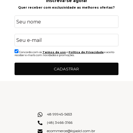
Inscreva-se agora!
Quer receber com exclusividade as melhores ofertas?
Concordo com os
Termos de uso
e
Politica de Privacidade
e aceito
receber e-mails com novidades e promoções.
CADASTRAR
48 99945-5653
(48) 3466-3166
ecommerce@lojaslcl.com.br