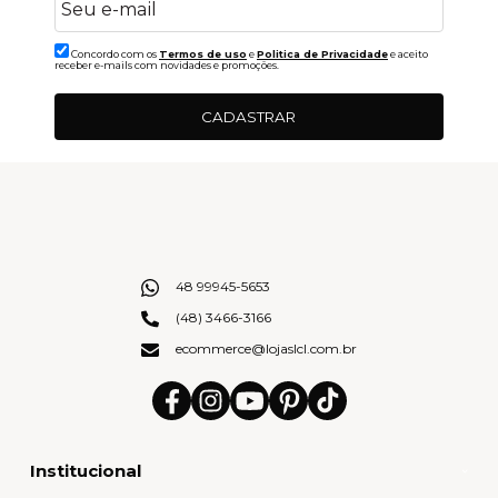
Concordo com os
Termos de uso
e
Politica de Privacidade
e aceito
receber e-mails com novidades e promoções.
CADASTRAR
48 99945-5653
(48) 3466-3166
ecommerce@lojaslcl.com.br
Institucional