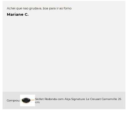
Achei que nao grudava, boa para ir ao forno
Mariane C.
Skillet Redonda com Alça Signature Le Creuset Camomille 26
Comprou:
cm