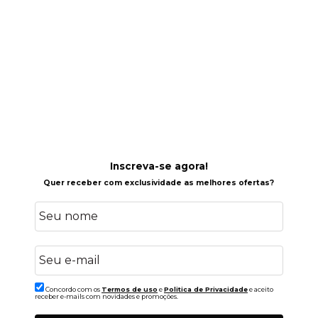
Inscreva-se agora!
Quer receber com exclusividade as melhores ofertas?
Concordo com os
Termos de uso
e
Politica de Privacidade
e aceito
receber e-mails com novidades e promoções.