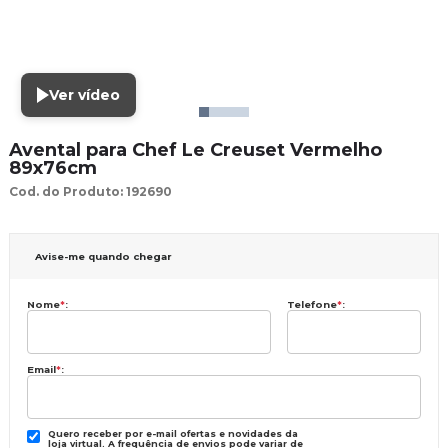
Ver vídeo
Avental para Chef Le Creuset Vermelho
89x76cm
Cod. do Produto: 192690
Avise-me quando chegar
Nome
*
:
Telefone
*
:
Email
*
:
Quero receber por e-mail ofertas e novidades da
loja virtual. A frequência de envios pode variar de