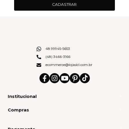
CADASTRAR
48 99945-5653
(48) 3466-3166
ecommerce@lojaslcl.com.br
Institucional
Compras