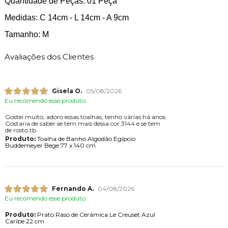
Quantidade de Peças: 01 Peça
Medidas: C 14cm - L 14cm - A 9cm
Tamanho: M
Avaliações dos Clientes
Gisela O.
05/08/2026
Eu recomendo esse produto.
Gostei muito, adoro essas toalhas, tenho várias há anos.
Gostaria de saber se tem mais dessa cor 3144 e se tem
de rosto tb.
Produto:
Toalha de Banho Algodão Egípcio
Buddemeyer Bege 77 x 140 cm
Fernando A.
04/08/2026
Eu recomendo esse produto.
Produto:
Prato Raso de Cerâmica Le Creuset Azul
Caribe 22 cm