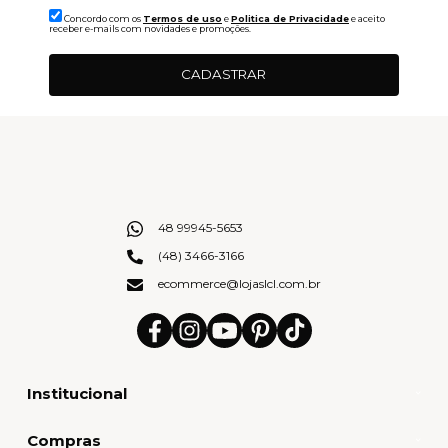
Concordo com os
Termos de uso
e
Politica de Privacidade
e aceito
receber e-mails com novidades e promoções.
CADASTRAR
48 99945-5653
(48) 3466-3166
ecommerce@lojaslcl.com.br
Institucional
Compras