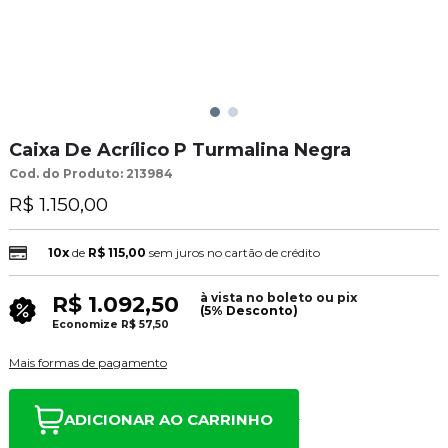
Caixa De Acrílico P Turmalina Negra
Cod. do Produto: 213984
R$ 1.150,00
10x
de
R$ 115,00
sem juros no cartão de crédito
à vista no boleto ou pix
R$ 1.092,50
(5% Desconto)
Economize
R$ 57,50
Mais formas de pagamento
ADICIONAR AO CARRINHO