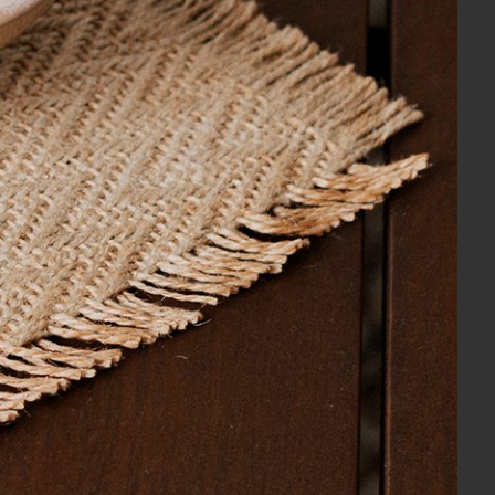
m te ajudar
ento
Troca e Devolução