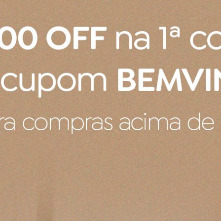
Caribe 22 cm
tinho no pote o qual, acredito que não faz parte de fábr
ar 1,1 L
o