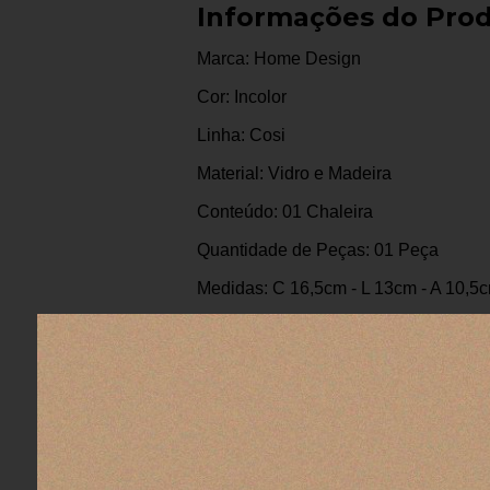
Informações do Pro
Marca: Home Design
Cor: Incolor
Linha: Cosi
Material: Vidro e Madeira
Conteúdo: 01 Chaleira
Quantidade de Peças: 01 Peça
Medidas: C 16,5cm - L 13cm - A 10,5
Volume: 200 ml
Avaliações dos Clientes
Gisela O.
05/08/2026
Eu recomendo esse produto.
Gostei muito, adoro essas toalhas, tenho várias há a
Produto:
Toalha de Banho Algodão Egípcio Budde