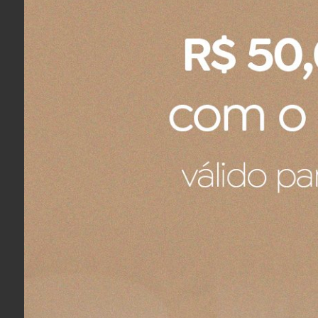
Fernando A.
04/08/2026
Eu recomendo esse produto.
Produto:
Prato Raso de Cerâmica Le Creuset Azul 
Fernando A.
04/08/2026
Eu recomendo esse produto.
Pote para mostarda
Chegou tudo dentro do padrão
Produto:
Pote Para Mostarda 450ML Le Creuset
Fernando A.
04/08/2026
Eu recomendo esse produto.
Produto recebido
Ele veio com um pequeno defeito de fabrica um pon
esse pequeno defeito.
Produto:
Porta Utensílios Signature Le Creuset Nect
Ronaldo R.
04/08/2026
Eu recomendo esse produto.
Produto:
Bandeja Para 6 Ovos Le Creuset Vermelh