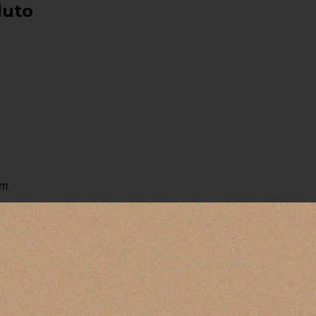
duto
cm
nos. Gostaria de saber se tem mais dessa cor 3144 e se tem d
meyer Bege 77 x 140 cm