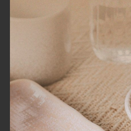
Adriana R.
03/08/2026
Eu recomendo esse produto.
Produto:
Pote De Geleia Vermelho Le Creuset
Isabela T.
03/08/2026
Eu recomendo esse produto.
Produto:
Conjunto 02 Copos Ribeiro Pavani Pink
Ideissamara A.
27/07/2026
Eu recomendo esse produto.
Amei!!
Leve e macio ao toque
Exatamente como eu queria
Produto:
Cobertor Queen Alpi Buddemeyer Luxus C
Marcela H.
24/07/2026
Eu recomendo esse produto.
Produto:
Kit 03 Peças Colcha Queen Magna Budd
Marcela H.
24/07/2026