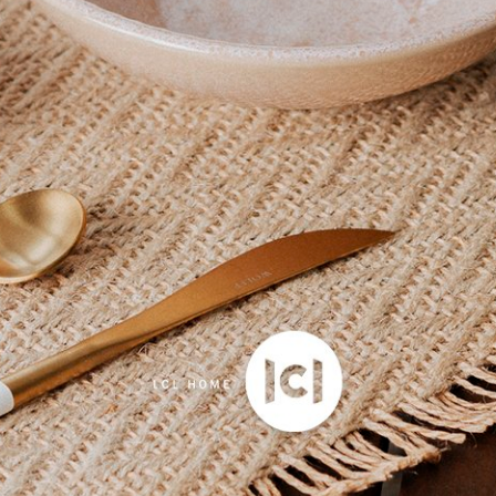
 Sortida 50 x 70 cm
Ver mais avaliações
Outras respostas que pode
Frete e Envio
Pagam
Enviar