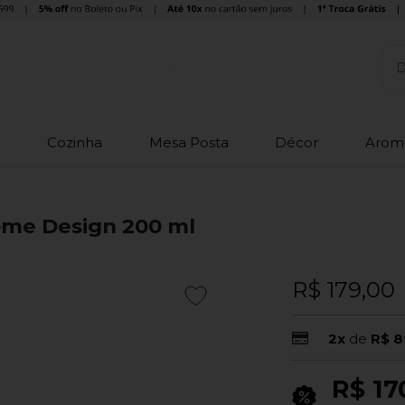
o
Cozinha
Mesa Posta
Décor
Arom
Home Design 200 ml
R$ 179,00
2x
de
R$ 8
R$ 17