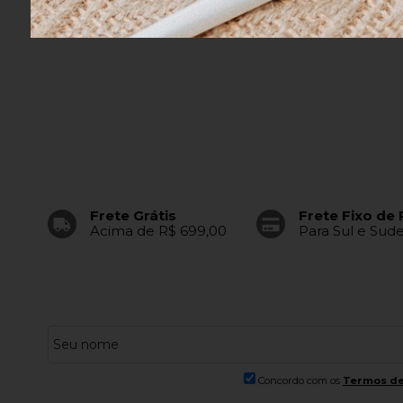
Frete Grátis
Frete Fixo de 
Acima de R$ 699,00
Para Sul e Sud
Concordo com os
Termos de