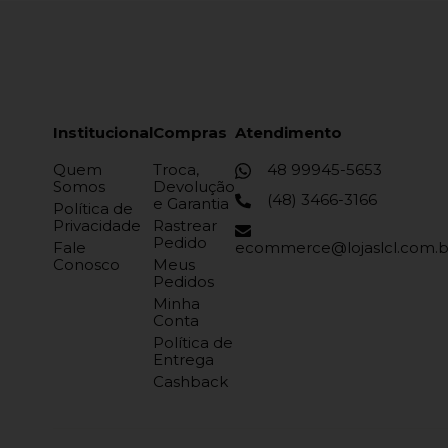
Institucional
Compras
Atendimento
Quem
Troca,
48 99945-5653
Somos
Devolução
(48) 3466-3166
e Garantia
Política de
Privacidade
Rastrear
Pedido
Fale
ecommerce@lojaslcl.com.b
Conosco
Meus
Pedidos
Minha
Conta
Política de
Entrega
Cashback