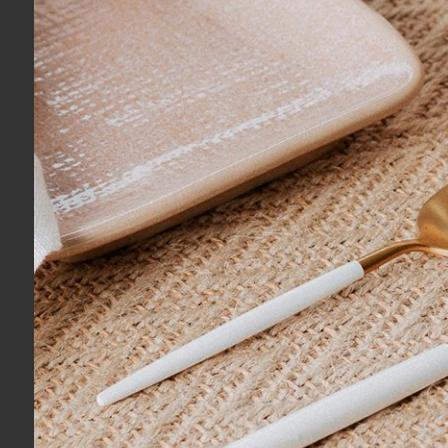
Eu recomendo esse produto.
Produto:
Jogo 2 Fronhas Gran Percalle Buddemeyer
Perguntas
Faça uma pergunta sobre este produto
Você também pode gostar de