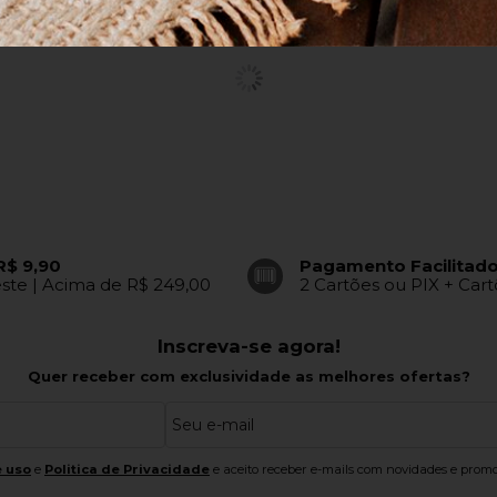
R$ 9,90
Pagamento Facilitad
este | Acima de R$ 249,00
2 Cartões ou PIX + Car
Inscreva-se agora!
Quer receber com exclusividade as melhores ofertas?
 uso
e
Politica de Privacidade
e aceito receber e-mails com novidades e promo