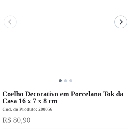
G
F
F
d
d
2
C
d
C
P
9
o
s
6
P
P
S
e
C
S
|
a
1
d
2
Coelho Decorativo em Porcelana Tok da
Casa 16 x 7 x 8 cm
Cod. do Produto: 200056
R$ 80,90