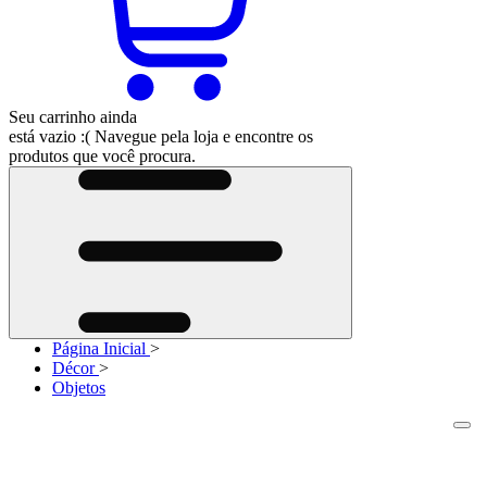
Seu carrinho ainda
está vazio :(
Navegue pela loja e encontre os
produtos que você procura.
Página Inicial
>
Décor
>
Objetos
F
F
P