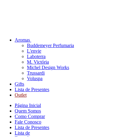
Aromas
Buddemeyer Perfumaria
L'envie
Laboterra
M. Victória
Michel Design Works
Trussardi
Voluspa
Gifts
Lista de Presentes
Outlet
Página Inicial
Quem Somos
Como Comprar
Fale Conosco
Lista de Presentes
Lista de