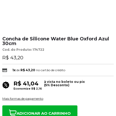
Concha de Silicone Water Blue Oxford Azul
30cm
Cod. do Produto: 174722
R$ 43,20
1x
de
R$ 43,20
no cartão de crédito
à vista no boleto ou pix
R$ 41,04
(5% Desconto)
Economize
R$ 2,16
Mais formas de pagamento
ADICIONAR AO CARRINHO