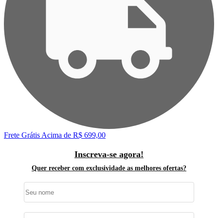
Frete Grátis
Acima de R$ 699,00
F
Inscreva-se agora!
Quer receber com exclusividade as melhores ofertas?