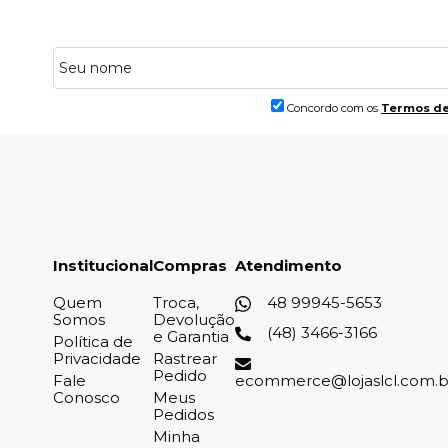
Concordo com os
Termos de
Institucional
Compras
Atendimento
Quem
Troca,
48 99945-5653
Somos
Devolução
(48) 3466-3166
e Garantia
Política de
Privacidade
Rastrear
Pedido
Fale
ecommerce@lojaslcl.com.b
Conosco
Meus
Pedidos
Minha