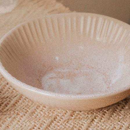
nsação ambiental é feita em parceria com a Eureciclo
Gostei muito, adoro essas toalhas, tenho várias há anos. Gost
se tem de rosto tb.
Produto:
Toalha de Banho Algodão Egípcio Buddemeyer Be
Produto:
Prato Raso de Cerâmica Le Creuset Azul Caribe 22