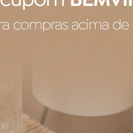
nvie nasceu do desejo de criar uma empresa de perfumar
a marca e o casal de perfumistas Funny Grau e Isaac Si
fumes.
esenvolvimento de cada fragrância começa com uma pá
umistas surpreenderem, com total liberdade criativa.
rasileira independente
ações são inspiradas em diferentes culturas, países, músi
 em animais e não utilizam nenhuma matéria-prima anim