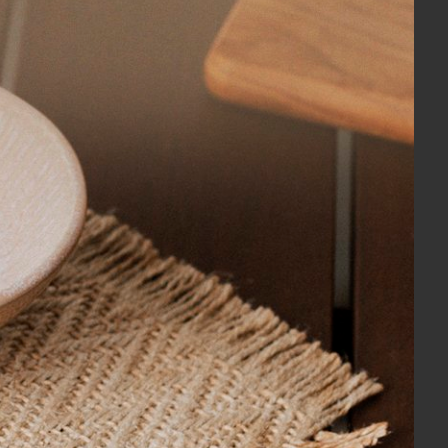
aria de saber se tem mais dessa cor 3144 e
ge 77 x 140 cm
 cm