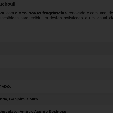
tchoulli
va
cinco novas fragrâncias
, com
, renovada e com uma ide
colhidas para exibir um design sofisticado e um visual cl
IRADO,
nda, Benjoim, Couro
 Chocolate, Âmbar, Acorde Resinoso