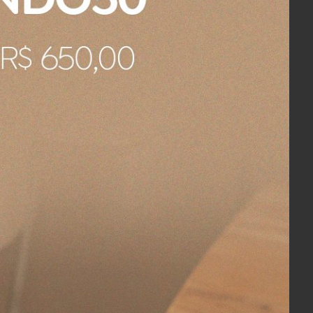
ia autoral brasileira. O encontro
nclair deu origem à empresa, que
gina em branco, deixando toda a
cas e natureza
al