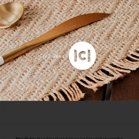
Pote para mostarda
Chegou tudo dentro do padrão
Produto:
Pote Para Mostarda 450ML Le Creuset
Produto recebido
Ele veio com um pequeno defeito de fabrica um pontinho no 
de fábrica e também durante a compra não falava sobre ess
Produto:
Porta Utensílios Signature Le Creuset Nectar 1,1 L
Produto:
Bandeja Para 6 Ovos Le Creuset Vermelho