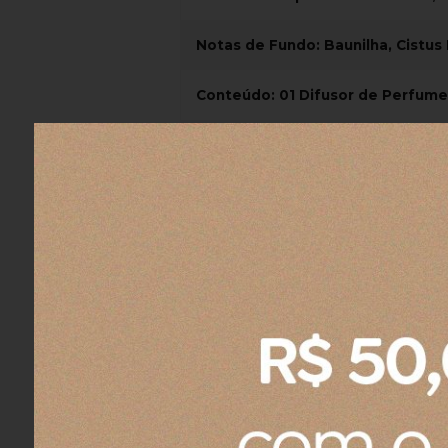
Notas de Fundo: Baunilha, Cistus
Conteúdo: 01 Difusor de Perfum
Volume: 220 ml
Modo de Uso: Retire a tampa e r
inverta as extremidades das var
Cuidados: Mantenha longe do alc
Armazene em local seco e fresco
pele e mucosas, caso isso ocorra
um médico.
USO EXTERNO.
ATENÇÃO: PRODUTO INFLAMÁVEL