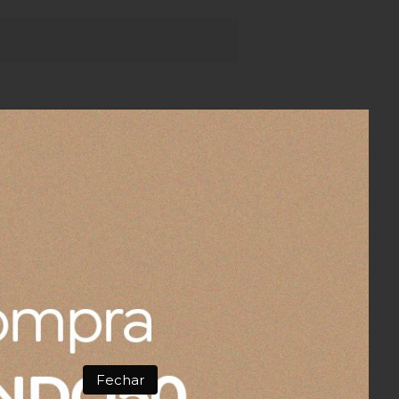
lizando um papel descartável,
ispersão da fragrância.
 de fontes de calor e chamas.
olocar em contato com olhos,
lização ou irritação, procure
Fechar