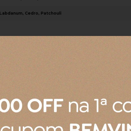
 Labdanum, Cedro, Patchouli
e
emova o batoque. Retorne a tampa e insira as varetas. Uti
etas sempre que necessário, de modo que haja uma melhor d
ance de crianças e animais domésticos. Não utilizar perto
, ao abrigo de luz solar e umidade. Não ingerir e nem c
, lave o local com água em abundância. Em caso de sensibi
.