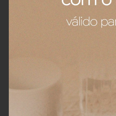
Descrição da Marca
História
Fundada no Brasil em 2011, a L'e
de objetivos entre o fundador d
tem como vetor a paixão por per
Inspiração
Acreditam na criatividade. O d
possibilidade aberta para os perf
L'envie
A
Feito no Brasil: uma marca b
Inspirações Globais: suas cri
Animal Friendly: não testam