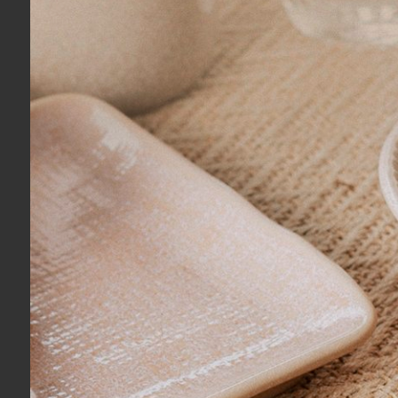
Sustentabilidade: sua compe
Avaliações dos Clientes
Gisela O.
05/08/2026
Eu recomendo esse produto.
Fernando A.
04/08/2026
Eu recomendo esse produto.