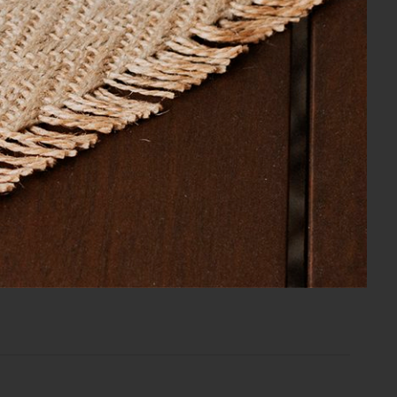
pote o qual, acredito que não faz parte
e pequeno defeito.