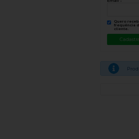
Email
*
:
Quero recebe
frequência d
cliente.
Prod