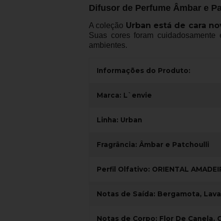
Difusor de Perfume Âmbar e Pa
Urban está de cara no
A coleção
Suas cores foram cuidadosamente es
ambientes.
Informações do Produto:
Marca: L`envie
Linha: Urban
Fragrância: Âmbar e Patchoulli
Perfil Olfativo: ORIENTAL AMADE
Notas de Saída: Bergamota, Lava
Notas de Corpo: Flor De Canela,