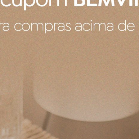
Produto:
Pote Para Mostarda 450ML Le Creuset
Produto recebido
Ele veio com um pequeno defeito de fabrica um pontinho no 
de fábrica e também durante a compra não falava sobre ess
Produto:
Porta Utensílios Signature Le Creuset Nectar 1,1 L
Produto:
Bandeja Para 6 Ovos Le Creuset Vermelho