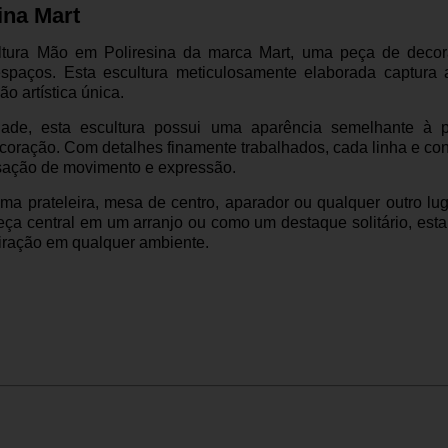
ina Mart
tura Mão em Poliresina da marca Mart, uma peça de decor
espaços. Esta escultura meticulosamente elaborada captura
o artística única.
idade, esta escultura possui uma aparência semelhante à
decoração. Com detalhes finamente trabalhados, cada linha e c
sação de movimento e expressão.
uma prateleira, mesa de centro, aparador ou qualquer outro l
eça central em um arranjo ou como um destaque solitário, est
miração em qualquer ambiente.