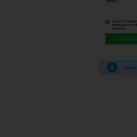
Email
*
:
Quero recebe
frequência d
cliente.
Prod