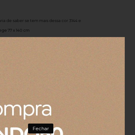
aria de saber se tem mais dessa cor 3144 e
ge 77 x 140 cm
 cm
Fechar