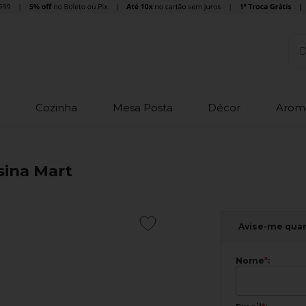
o
Cozinha
Mesa Posta
Décor
Arom
sina Mart
Avise-me qua
Nome
*
: