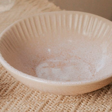
Produto:
Pote De Geleia Vermelho Le Creuset
Produto:
Conjunto 02 Copos Ribeiro Pavani Pink
Amei!!