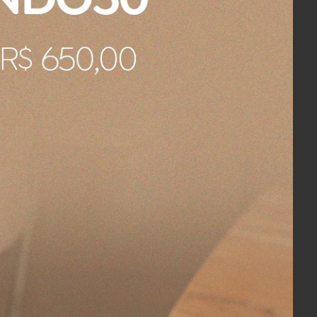
pote o qual, acredito que não faz parte
e pequeno defeito.