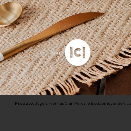
Leve e macio ao toque
Exatamente como eu queria
Produto:
Cobertor Queen Alpi Buddemeyer Luxus Cinza 2,20
Produto:
Kit 03 Peças Colcha Queen Magna Buddemeyer L
Produto:
Jogo 2 Fronhas Gran Percalle Buddemeyer Sortida