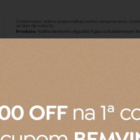
Gostei muito, adoro essas toalhas, tenho várias há anos. Gost
se tem de rosto tb.
Produto:
Toalha de Banho Algodão Egípcio Buddemeyer Be
Produto:
Prato Raso de Cerâmica Le Creuset Azul Caribe 22
Pote para mostarda
Chegou tudo dentro do padrão