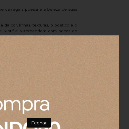
que carrega a poesia e a beleza de suas
 da cor, linhas, texturas, o poético e o
 Le Motif e surpreendem com peças de
emórias, plasticidade, materialidade e
aria de saber se tem mais dessa cor 3144 e
ge 77 x 140 cm
Fechar
 cm