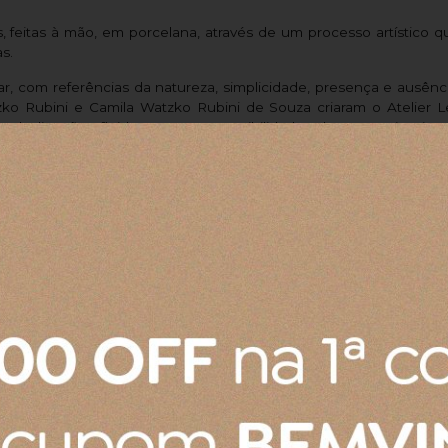
as, feitas à mão, em porcelana, através de um processo artístico 
s.
r, com referências da natureza, simplicidade, presença e ausência
tzko Rubini e Camila Watzko Rubini de Souza criaram o Atelier
de ligações fluidas entre as possibilidades das artes visuais, m
Gostei muito, adoro essas toalhas, tenho várias há anos. Gost
se tem de rosto tb.
Produto:
Toalha de Banho Algodão Egípcio Buddemeyer Be
Produto:
Prato Raso de Cerâmica Le Creuset Azul Caribe 22