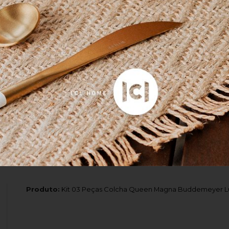
Produto:
Conjunto 02 Copos Ribeiro Pavani Pink
Amei!!
Leve e macio ao toque
Exatamente como eu queria
Produto:
Cobertor Queen Alpi Buddemeyer Luxus Cinza 2,20
Produto:
Kit 03 Peças Colcha Queen Magna Buddemeyer L