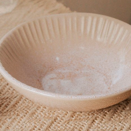
Produto:
Bandeja Para 6 Ovos Le Creuset Vermelho
Produto:
Pote De Geleia Vermelho Le Creuset