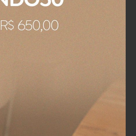
pote o qual, acredito que não faz parte
e pequeno defeito.