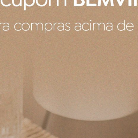
Pote para mostarda
Chegou tudo dentro do padrão
Produto:
Pote Para Mostarda 450ML Le Creuset
Produto recebido
Ele veio com um pequeno defeito de fabrica um pontinho no 
de fábrica e também durante a compra não falava sobre ess
Produto:
Porta Utensílios Signature Le Creuset Nectar 1,1 L