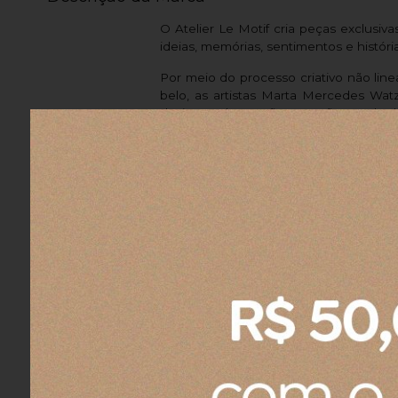
O Atelier Le Motif cria peças exclusiv
ideias, memórias, sentimentos e história
Por meio do processo criativo não linea
belo, as artistas Marta Mercedes Wa
design e decoração que são resultado 
poesia.
Avaliações dos Clientes
Gisela O.
05/08/2026
Eu recomendo esse produto.