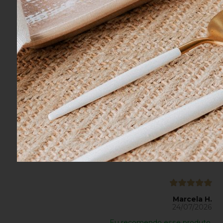
Isabela T.
03/08/2026
Eu recomendo esse produto.
Ideissamara A.
27/07/2026
Eu recomendo esse produto.
Marcela H.
24/07/2026
Eu recomendo esse produto.