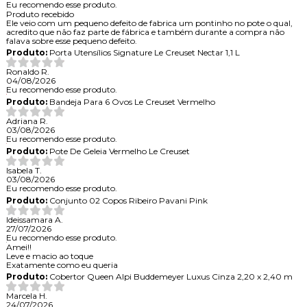
Eu recomendo esse produto.
Produto recebido
Ele veio com um pequeno defeito de fabrica um pontinho no pote o qual,
acredito que não faz parte de fábrica e também durante a compra não
falava sobre esse pequeno defeito.
Produto:
Porta Utensílios Signature Le Creuset Nectar 1,1 L
Ronaldo R.
04/08/2026
Eu recomendo esse produto.
Produto:
Bandeja Para 6 Ovos Le Creuset Vermelho
Adriana R.
03/08/2026
Eu recomendo esse produto.
Produto:
Pote De Geleia Vermelho Le Creuset
Isabela T.
03/08/2026
Eu recomendo esse produto.
Produto:
Conjunto 02 Copos Ribeiro Pavani Pink
Ideissamara A.
27/07/2026
Eu recomendo esse produto.
Amei!!
Leve e macio ao toque
Exatamente como eu queria
Produto:
Cobertor Queen Alpi Buddemeyer Luxus Cinza 2,20 x 2,40 m
Marcela H.
24/07/2026