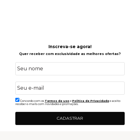
Inscreva-se agora!
Quer receber com exclusividade as melhores ofertas?
Concordo com os
Termos de uso
e
Politica de Privacidade
e aceito
receber e-mails com novidades e promoções.
CADASTRAR