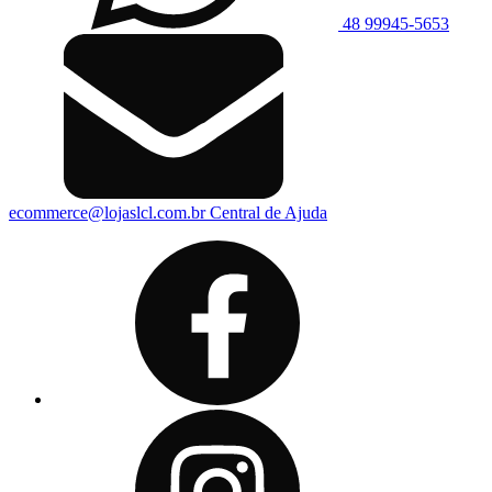
48 99945-5653
ecommerce@lojaslcl.com.br
Central de Ajuda