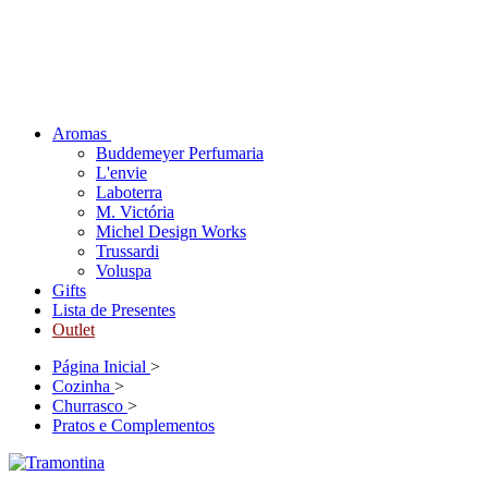
Aromas
Buddemeyer Perfumaria
L'envie
Laboterra
M. Victória
Michel Design Works
Trussardi
Voluspa
Gifts
Lista de Presentes
Outlet
Página Inicial
>
Cozinha
>
Churrasco
>
Pratos e Complementos