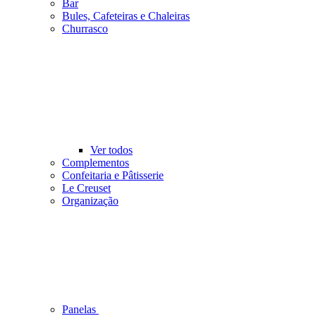
Bar
Bules, Cafeteiras e Chaleiras
Churrasco
Ver todos
Complementos
Confeitaria e Pâtisserie
Le Creuset
Organização
Panelas