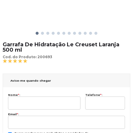
Garrafa De Hidratação Le Creuset Laranja
500 ml
Cod. do Produto: 200693
Avise-me quando chegar
Nome
*
:
Telefone
*
:
Email
*
: