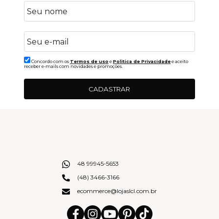
Concordo com os
Termos de uso
e
Politica de Privacidade
e aceito
receber e-mails com novidades e promoções.
CADASTRAR
48 99945-5653
(48) 3466-3166
ecommerce@lojaslcl.com.br