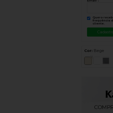
Email
*
:
Quero recebe
frequência d
cliente.
Cor:
Bege