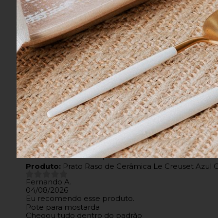
Cuidados:
Lavar com temperatura máx
Não alvejar;
Secar com temperatura baix
Passar com temperatura máx
Não limpar a seco.
Observação: Pode haver pequ
aparelho celular. Consultar a 
Avaliações dos Clientes
Fernando A.
04/08/2026
Eu recomendo esse produto.
Produto:
Prato Raso de Cerâmica Le Creuset Azul 
Fernando A.
04/08/2026
Eu recomendo esse produto.
Pote para mostarda
Chegou tudo dentro do padrão