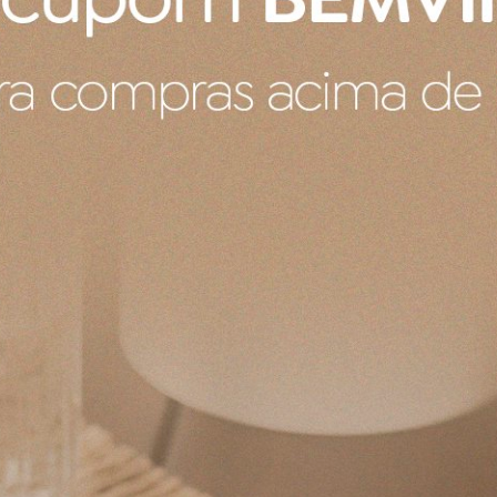
o
ter
nado
et
0,4cm