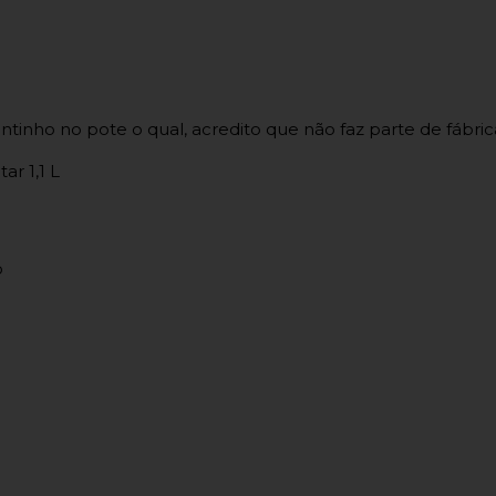
tinho no pote o qual, acredito que não faz parte de fábr
ar 1,1 L
o