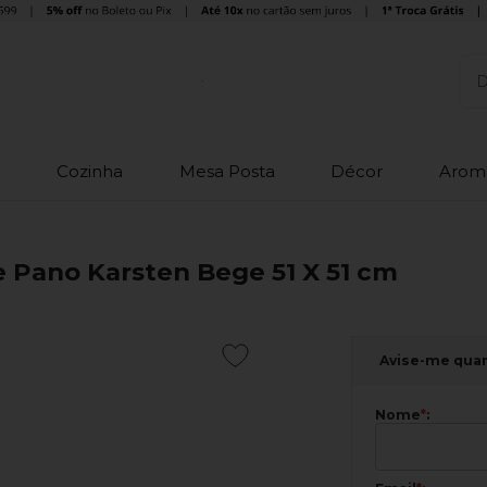
o
Cozinha
Mesa Posta
Décor
Arom
Pano Karsten Bege 51 X 51 cm
Avise-me qua
Nome
*
: