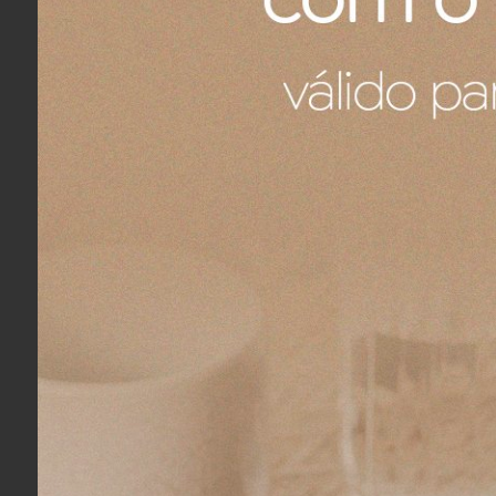
Informações do Produt
Marca: Karsten
Linha: Gourmet
Coleção: 2021
Cor: Bege
Material: 57% algodão; 43% Poliés
Acabamento: Jacquard Dimensio
Conteúdo: 1 Guardanapo Gourm
Quantidade de Peças: 01 Peça
Medidas: C 51,0cm - L 51,0cm - A 