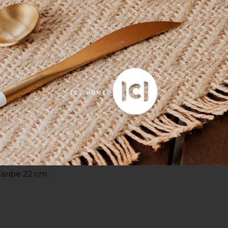
ima de 60°C;
a;
ima 110°C;
ena variação de cor, de acordo com a configuraç
cor nas especificações técnicas do produto.
Caribe 22 cm