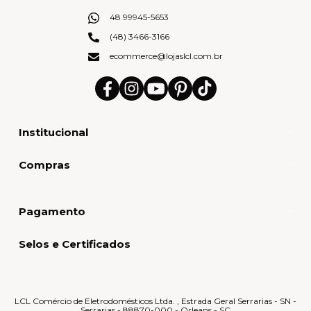
48 99945-5653
(48) 3466-3166
ecommerce@lojaslcl.com.br
Institucional
Compras
Pagamento
Selos e Certificados
LCL Comércio de Eletrodomésticos Ltda. , Estrada Geral Serrarias - SN -
Serrarias - 88870-000 - Orleans - SC