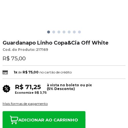
Guardanapo Linho Copa&Cia Off White
Cod. do Produto: 217169
R$ 75,00
1x
de
R$ 75,00
no cartão de crédito
à vista no boleto ou pix
R$ 71,25
(5% Desconto)
Economize
R$ 3,75
Mais formas de pagamento
ADICIONAR AO CARRINHO