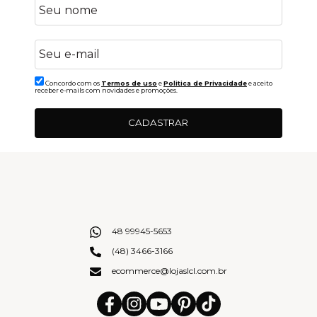
Concordo com os
Termos de uso
e
Politica de Privacidade
e aceito
receber e-mails com novidades e promoções.
CADASTRAR
48 99945-5653
(48) 3466-3166
ecommerce@lojaslcl.com.br