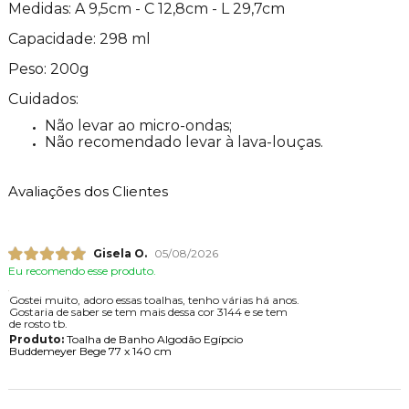
Medidas: A 9,5cm - C 12,8cm - L 29,7cm
Capacidade: 298 ml
Peso: 200g
Cuidados:
Não levar ao micro-ondas;
Não recomendado levar à lava-louças.
Avaliações dos Clientes
Gisela O.
05/08/2026
Eu recomendo esse produto.
Gostei muito, adoro essas toalhas, tenho várias há anos.
Gostaria de saber se tem mais dessa cor 3144 e se tem
de rosto tb.
Produto:
Toalha de Banho Algodão Egípcio
Buddemeyer Bege 77 x 140 cm