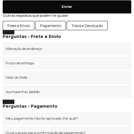
Enviar
Outras respostas que podem te ajudar
Frete e Envio
Pagamento
Troca e Devolução
Fechar
Perguntas - Frete e Envio
Alteração de endereço
Prazo de entrega
Valor do frete
Acompanhar pedido
Fechar
Perguntas - Pagamento
Meu pagamento não foi aprovado. Por quê?
Qual o prazo para confirmação de pagamento?