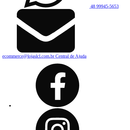
48 99945-5653
ecommerce@lojaslcl.com.br
Central de Ajuda