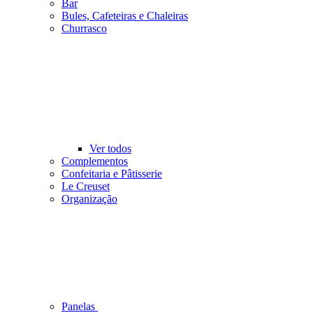
Bar
Bules, Cafeteiras e Chaleiras
Churrasco
Ver todos
Complementos
Confeitaria e Pâtisserie
Le Creuset
Organização
Panelas