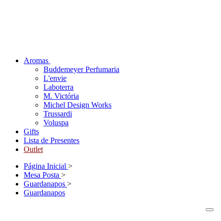
Aromas
Buddemeyer Perfumaria
L'envie
Laboterra
M. Victória
Michel Design Works
Trussardi
Voluspa
Gifts
Lista de Presentes
Outlet
Página Inicial
>
Mesa Posta
>
Guardanapos
>
Guardanapos