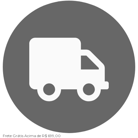
Frete Grátis
Acima de R$ 699,00
F