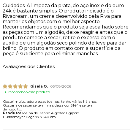
Cuidados: A limpeza da prata, do aço inox e do ouro
24k é bastante simples. O produto indicado é o
Rivacream, um creme desenvolvido pela Riva para
manter os objetos com o melhor aspecto.
Recomendamos que o produto seja espalhado sobre
as peças com um algodão, deixe reagir e antes que o
produto comece a secar, retire o excesso com o
auxílio de um algodão seco polindo de leve para dar
brilho. O produto em contato com a superfície da
peça é suficiente para eliminar manchas.
Avaliações dos Clientes
Gisela O.
05/08/2026
Eu recomendo esse produto.
Gostei muito, adoro essas toalhas, tenho várias há anos.
Gostaria de saber se tem mais dessa cor 3144 e se tem
de rosto tb.
Produto:
Toalha de Banho Algodão Egípcio
Buddemeyer Bege 77 x 140 cm