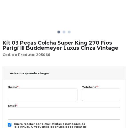
Kit 03 Peças Colcha Super King 270 Fios
Parigi III Buddemeyer Luxus Cinza Vintage
Cod. do Produto: 205066
Avise-me quando chegar
Nome
*
:
Telefone
*
:
Email
*
:
Quero receber por e-mail ofertas e novidades da
loja virtual. A frequência de envios pode variar de