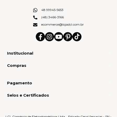
48 99945-5653
(48) 3466-3166
ecommerce@lojaslcl.com.br
Institucional
Compras
Pagamento
Selos e Certificados
LCL Comércio de Eletrodomésticos Ltda. , Estrada Geral Serrarias - SN -