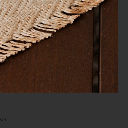
sofisticação. Colchas e lençóis em finos
er maciez, volume e absorção, para
 para complementar sua casa.
aria de saber se tem mais dessa cor 3144 e
ge 77 x 140 cm
 cm