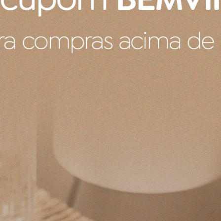
Produto indisp
gância clássica muito refinada, a Colcha Savona possui belez