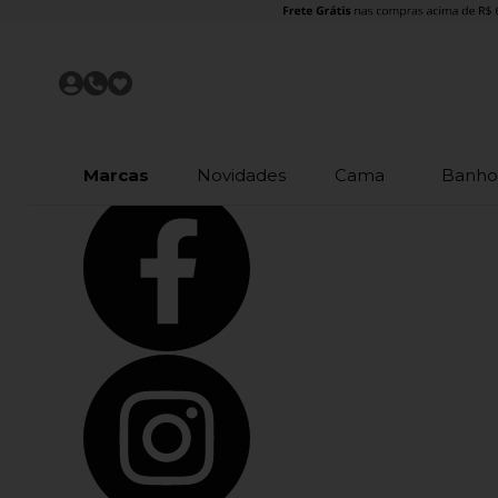
Olá Visitante!
Acesse sua conta e pedidos
Página Inicial
Quem Somos
Como Comprar
Fale Conosco
Lista de Presentes
Lista de
Favoritos
Marcas
Novidades
Cama
Banh