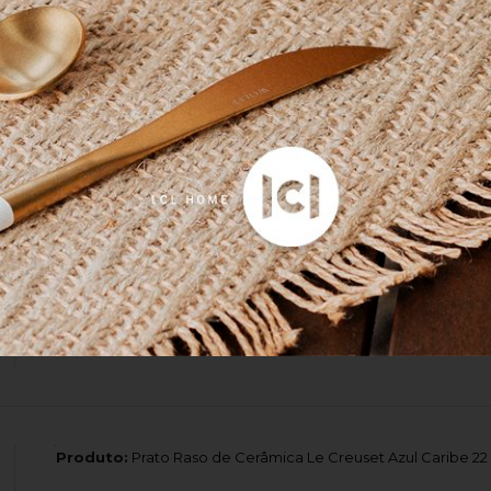
emeyer, une conforto e beleza com o máximo de 
conforto e uma linha de banho exclusiva, com sup
xus também conta com uma seleção de acessórios
Gostei muito, adoro essas toalhas, tenho várias há anos. Gost
se tem de rosto tb.
Produto:
Toalha de Banho Algodão Egípcio Buddemeyer Be
Produto:
Prato Raso de Cerâmica Le Creuset Azul Caribe 22