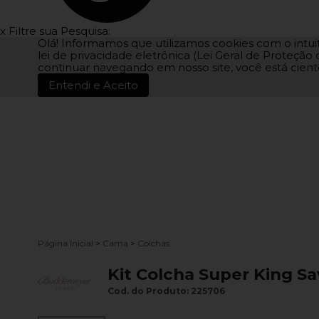
x
Filtre sua Pesquisa:
Olá! Informamos que utilizamos cookies com o intui
lei de privacidade eletrônica (Lei Geral de Proteç
continuar navegando em nosso site, você está cien
Entendi e Aceito
Página Inicial
>
Cama
>
Colchas
Kit Colcha Super King S
Cod. do Produto: 225706