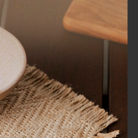
a, possui convidativo toque sedoso em 270 fios de cetim
estilo.
cas do produto é o de coco ou neutro, não colocar
ar a seco.
s