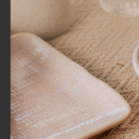
centro é preenchido por tradicionais capitonês, combin
de algodão com fibras longas, promovendo incrível maci
Cuidados com o produto
Lavar antes de usar. Evitar alvejantes e quaisquer prod
diretamente no produto. Lavar em água fria ou até 30°C
Informações Do Produto
Cor: Verde Alecrim
Conteúdo: 1 colcha 3,10 m x 2,60 m + 2 porta-t
Composição: 100% algodão, fio penteado / en
Tipo de Material: tecido 270 fios
1 Colcha + 2 porta travesseiros 50x70cm