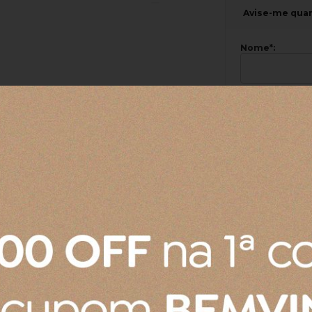
Avise-me qua
Nome
*
:
Email
*
:
*Endereço:
Quero recebe
frequência d
cliente.
Cor:
Verde Ale