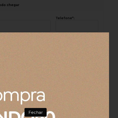
ndo chegar
Telefone
*
:
r por e-mail ofertas e novidades da loja virtual. A
e envios pode variar de acordo com a interação do
*
Campos obrigatórios
crim
Tamanho:
Super King
Fechar