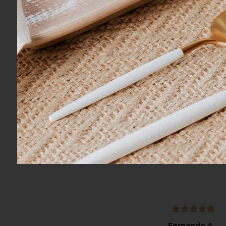
Descrição da Marca
A Buddemeyer Luxus, linha premium da Budd
tecidos, com designs únicos e repletos de 
proporcionar bem-estar. A Buddemeyer Lu
Avaliações dos Clientes
Gisela O.
05/08/2026
Eu recomendo esse produto.
Fernando A.