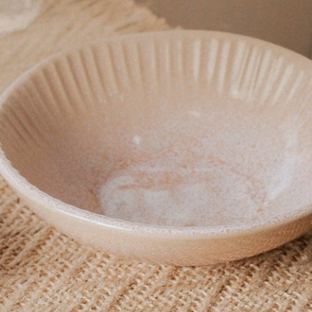
ados aos sofisticados plissados na moldura. Volumosa e luxuos
ez e muito conforto. A Buddemeyer é referencia em qualidade e 
utos a base de cloro,o melhor sabão para manter as característi
. Permite secadora em temperatura baixa. Não passar. Não limp
ravesseiro - 50 cm x 70 cm + 8 cm de abas nos três lado
chimento 100% poliéster